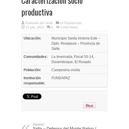
Caracterización socio
productiva
Publicado por:
redaf
en
Experiencias
12 julio, 2013
0
2,449 Visitas
Ubicación:
Municipio Santa Victoria Este –
Dpto. Rivadavia – Provincia de
Salta
Comunidades:
La Invernada, Fiscal 55-14,
Desemboque, El Rosado
Población:
Campesina criolla
Institución
FUNDAPAZ
responsable:
Anterior:
Salta – Defensa del Monte Nativo /