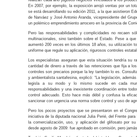
En 2007, por ejemplo, la exposición arrojó ventas por un tot
se está desarrollando su edición 2011, a la que asistieron 
de Narváez y José Antonio Aranda, vicepresidente del Grupo 
un polémico emprendimiento arrocero en la provincia de Corri
Pero las responsabilidades y complicidades no recaen só
multinacionales, sino también sobre el Estado. Pese a que
aumentó 200 veces en los últimos 18 años, su utilización to
uniforme que regule su aplicación, rigurosos controles estata
Los especialistas aseguran que esta situación tendría su 
cantidad de dinero a través de las retenciones que fija a lo
controles son precarios porque la ley también lo es. Consul
y ambientalista santafesina, explicó: “La legislación, además
legisla a su modo y lo mismo sucede en cada muni
responsabilidades y una inexistente coordinación entre tod
control adecuado. Esto hace más débil y confusa la efica
sancionar con urgencia una norma sobre control y uso de agro
Pero los pocos proyectos que se presentaron en el Congres
iniciativa de la diputada nacional Julia Perié, del Frente para l
la comercialización, uso, y aplicación del glifosato por 
desde agosto de 2009: fue aprobado en comisión, pero jamás t