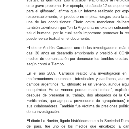
sustancias químicas. Los artículos relacionados al herbicida
este grave problema. Por ejemplo, el sábado 12 de septiembr
para el glifosato”, afirma que un informe realizado por 
responsablemente, el producto no implica riesgos para la sa
una de las conclusiones: Clarín omite mencionar delibe
también advirtieron que “en la Argentina no existen suficient
salud humana, por lo cual sería importante promover la rea
puede leerse textual en el documento.
El doctor Andrés Carrasco, uno de los investigadores más 
casi 30 años en desarrollo embrionario y presidió el CON
medios de comunicación por denunciar los terribles efecto
según contó a Tiempo.
En el año 2009, Carrasco realizó una investigación en
malformaciones neuronales, intestinales y cardíacas, aun en
campos argentinos. “El glifosato es un veneno, aunque alg
un químico. Es un veneno porque mata hierbas”, explicó e
después de presentar su trabajo, dos abogados de la 
Fertilizantes, que agrupa a proveedores de agroquímicos) 
sus colaboradores. También fue víctima de presiones polític
de su investigación.
El diario La Nación, ligado históricamente a la Sociedad Rur
del país, fue uno de los medios que encabezó la camp