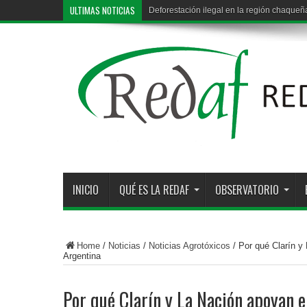
ULTIMAS NOTICIAS
Deforestación ilegal en la región chaqueña
INICIO
QUÉ ES LA REDAF
OBSERVATORIO
Home
/
Noticias
/
Noticias Agrotóxicos
/
Por qué Clarín y 
Argentina
Por qué Clarín y La Nación apoyan el