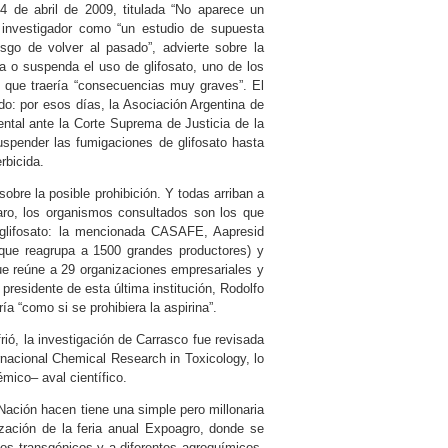
4 de abril de 2009, titulada “No aparece un
del investigador como “un estudio de supuesta
iesgo de volver al pasado”, advierte sobre la
ba o suspenda el uso de glifosato, uno de los
o que traería “consecuencias muy graves”. El
ado: por esos días, la Asociación Argentina de
tal ante la Corte Suprema de Justicia de la
uspender las fumigaciones de glifosato hasta
rbicida.
obre la posible prohibición. Y todas arriban a
laro, los organismos consultados son los que
 glifosato: la mencionada CASAFE, Aapresid
 que reagrupa a 1500 grandes productores) y
ue reúne a 29 organizaciones empresariales y
 presidente de esta última institución, Rodolfo
ía “como si se prohibiera la aspirina”.
rió, la investigación de Carrasco fue revisada
ernacional Chemical Research in Toxicology, lo
mico– aval científico.
 Nación hacen tiene una simple pero millonaria
zación de la feria anual Expoagro, donde se
os transgénicos y a diferentes agroquímicos.