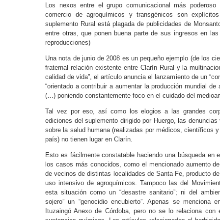
Los nexos entre el grupo comunicacional más poderoso d
comercio de agroquímicos y transgénicos son explícitos 
suplemento Rural está plagada de publicidades de Monsanto
entre otras, que ponen buena parte de sus ingresos en las 
reproducciones)
Una nota de junio de 2008 es un pequeño ejemplo (de los ci
fraternal relación existente entre Clarín Rural y la multinac
calidad de vida”, el artículo anuncia el lanzamiento de un “
“orientado a contribuir a aumentar la producción mundial de
(…) poniendo constantemente foco en el cuidado del medioam
Tal vez por eso, así como los elogios a las grandes corp
ediciones del suplemento dirigido por Huergo, las denuncias
sobre la salud humana (realizadas por médicos, científicos y 
país) no tienen lugar en Clarín.
Esto es fácilmente constatable haciendo una búsqueda en el 
los casos más conocidos, como el mencionado aumento de 
de vecinos de distintas localidades de Santa Fe, producto d
uso intensivo de agroquímicos. Tampoco las del Movimien
esta situación como un “desastre sanitario”; ni del ambien
sojero” un “genocidio encubierto”. Apenas se menciona e
Ituzaingó Anexo de Córdoba, pero no se lo relaciona con e