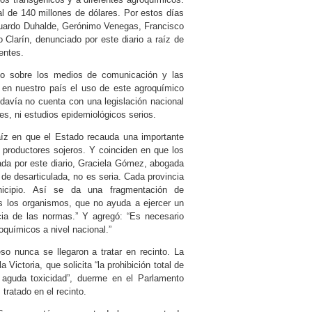
al de 140 millones de dólares. Por estos días
Eduardo Duhalde, Gerónimo Venegas, Francisco
Clarín, denunciado por este diario a raíz de
entes.
lo sobre los medios de comunicación y las
 en nuestro país el uso de este agroquímico
davía no cuenta con una legislación nacional
les, ni estudios epidemiológicos serios.
raíz en que el Estado recauda una importante
s productores sojeros. Y coinciden en que los
tada por este diario, Graciela Gómez, abogada
 de desarticulada, no es seria. Cada provincia
cipio. Así se da una fragmentación de
os los organismos, que no ayuda a ejercer un
cia de las normas.” Y agregó: “Es necesario
químicos a nivel nacional.”
o nunca se llegaron a tratar en recinto. La
a Victoria, que solicita “la prohibición total de
su aguda toxicidad”, duerme en el Parlamento
ratado en el recinto.