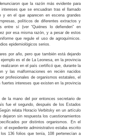
 denunciaron que la razón más evidente para
 intereses que se encuadran tras el llamado
ave y en el que aparecen en escena grandes
presas, políticos de diferentes extractos y
os entre sí (ver “Quiénes lo defienden” en
 vez por esa misma razón, y a pesar de estos
uniforme que regule el uso de agroquímicos.
dios epidemiológicos serios.
ares por año, pero que también está dejando
ejemplo es el de La Leonesa, en la provincia
ealizaron en el país certificó que, durante la
ron y las malformaciones en recién nacidos
or profesionales de organismos estatales, el
fuertes intereses que existen en la provincia
, de la mano del por entonces secretario de
aís fue el segundo, después de los Estados
 Según relata Horacio Verbitsky en un artículo
e dejaron sin respuesta los cuestionamientos
pecificados por distintos organismos. En el
 el expediente administrativo estaba escrito
 los 136 folios que tenía, 108 pertenecían a