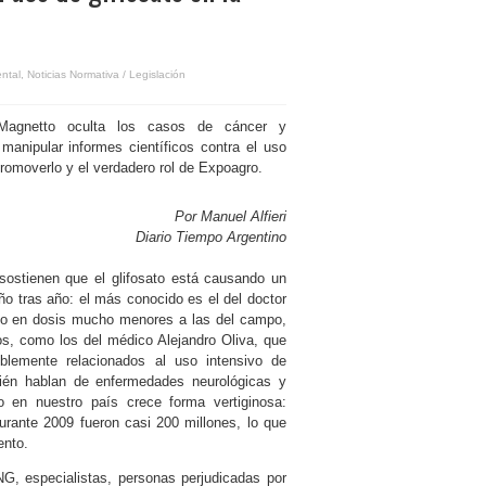
ental
,
Noticias Normativa / Legislación
Magnetto oculta los casos de cáncer y
manipular informes científicos contra el uso
romoverlo y el verdadero rol de Expoagro.
Por Manuel Alfieri
Diario Tiempo Argentino
sostienen que el glifosato está causando un
ño tras año: el más conocido es el del doctor
ado en dosis mucho menores a las del campo,
os, como los del médico Alejandro Oliva, que
blemente relacionados al uso intensivo de
ién hablan de enfermedades neurológicas y
o en nuestro país crece forma vertiginosa:
durante 2009 fueron casi 200 millones, lo que
ento.
, especialistas, personas perjudicadas por