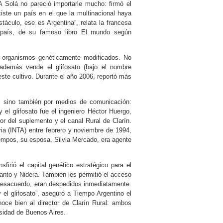
A Solá no pareció importarle mucho: firmó el
iste un país en el que la multinacional haya
táculo, ese es Argentina”, relata la francesa
o país, de su famoso libro El mundo según
s organismos genéticamente modificados. No
 además vende el glifosato (bajo el nombre
ste cultivo. Durante el año 2006, reportó más
s, sino también por medios de comunicación:
y el glifosato fue el ingeniero Héctor Huergo,
tor del suplemento y el canal Rural de Clarín.
ria (INTA) entre febrero y noviembre de 1994,
tiempos, su esposa, Silvia Mercado, era agente
sfirió el capital genético estratégico para el
anto y Nidera. También les permitió el acceso
 desacuerdo, eran despedidos inmediatamente.
el glifosato”, aseguró a Tiempo Argentino el
noce bien al director de Clarín Rural: ambos
sidad de Buenos Aires.