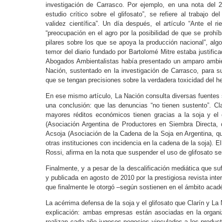
investigación de Carrasco. Por ejemplo, en una nota del 2
estudio crítico sobre el glifosato”, se refiere al trabajo 
validez científica”. Un día después, el artículo “Ante el r
“preocupación en el agro por la posibilidad de que se prohí
pilares sobre los que se apoya la producción nacional”, alg
temor del diario fundado por Bartolomé Mitre estaba justific
Abogados Ambientalistas había presentado un amparo ambien
Nación, sustentado en la investigación de Carrasco, para s
que se tengan precisiones sobre la verdadera toxicidad del he
En ese mismo artículo, La Nación consulta diversas fuentes s
una conclusión: que las denuncias “no tienen sustento”. C
mayores réditos económicos tienen gracias a la soja y el
(Asociación Argentina de Productores en Siembra Directa,
Acsoja (Asociación de la Cadena de la Soja en Argentina, q
otras instituciones con incidencia en la cadena de la soja). El
Rossi, afirma en la nota que suspender el uso de glifosato ser
Finalmente, y a pesar de la descalificación mediática que suf
y publicada en agosto de 2010 por la prestigiosa revista int
que finalmente le otorgó –según sostienen en el ámbito acadé
La acérrima defensa de la soja y el glifosato que Clarín y La
explicación: ambas empresas están asociadas en la organi
realizan cada año jugosos negocios vinculados a los product