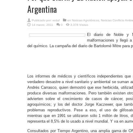
Argentina
Publicado por:
redaf
en
Noticias Agrotóxicos
,
Noticias Conflicto Ambi
14 marzo, 2011
0
3,378 Visitas
El diario de Noble y 
malformaciones y llegó a 
del químico. La campaña del diario de Bartolomé Mitre para p
Los informes de médicos y científicos independientes que 
verdadero desastre a nivel sanitario y ambiental se suman a
Andrés Carrasco, quien demostró que ese herbicida, utiliz
produce diversas malformaciones. Pero también existen otr
advierten sobre el crecimiento de casos de cáncer, posi
agroquímicos; y los del doctor Jorge Kaczewer, que tamb
problemas reproductivos. Pese a eso, el uso de glifosat
mientras que en 1991 se utilizaron sólo 1 millón de litros, 
representa el 8,5% de lo usado a nivel mundial. Y va en aum
Consultados por Tiempo Argentino, una amplia gama de ONG