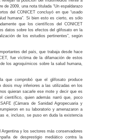
 reflejan la posición del multimedios frente a
e de 2009, una nota titulada “Un espaldarazo
expertos del CONICET concluyó en que “usado
lud humana”. Si bien esto es cierto, es sólo
radamente que los científicos del CONICET
es datos sobre los efectos del glifosato en la
lización de los estudios pertinentes”, según
importantes del país, que trabaja desde hace
ICET, fue víctima de la difamación de estos
s de los agroquímicos sobre la salud humana,
 la que comprobó que el glifosato produce
 dosis muy inferiores a las utilizadas en los
unos quieran sacarle ese mote y decir que es
l científico, quien además narró que, poco
CASAFE (Cámara de Sanidad Agropecuaria y
irrumpieron en su laboratorio y amenazaron a
as e, incluso, se puso en duda la existencia
al Argentina y los sectores más conservadores
aña de desprestigio mediático contra la