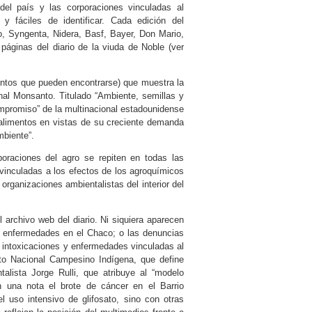
el país y las corporaciones vinculadas al
y fáciles de identificar. Cada edición del
, Syngenta, Nidera, Basf, Bayer, Don Mario,
páginas del diario de la viuda de Noble (ver
entos que pueden encontrarse) que muestra la
ional Monsanto. Titulado “Ambiente, semillas y
compromiso” de la multinacional estadounidense
 alimentos en vistas de su creciente demanda
biente”.
oraciones del agro se repiten en todas las
 vinculadas a los efectos de los agroquímicos
organizaciones ambientalistas del interior del
archivo web del diario. Ni siquiera aparecen
enfermedades en el Chaco; o las denuncias
e intoxicaciones y enfermedades vinculadas al
to Nacional Campesino Indígena, que define
talista Jorge Rulli, que atribuye al “modelo
n una nota el brote de cáncer en el Barrio
l uso intensivo de glifosato, sino con otras