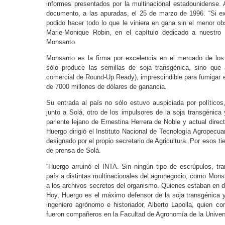
informes presentados por la multinacional estadounidense. 
documento, a las apuradas, el 25 de marzo de 1996. “Si ex
podido hacer todo lo que le viniera en gana sin el menor obs
Marie-Monique Robin, en el capítulo dedicado a nuestr
Monsanto.
Monsanto es la firma por excelencia en el mercado de lo
sólo produce las semillas de soja transgénica, sino que
comercial de Round-Up Ready), imprescindible para fumigar e
de 7000 millones de dólares de ganancia.
Su entrada al país no sólo estuvo auspiciada por político
junto a Solá, otro de los impulsores de la soja transgénica 
pariente lejano de Ernestina Herrera de Noble y actual direc
Huergo dirigió el Instituto Nacional de Tecnología Agropecua
designado por el propio secretario de Agricultura. Por esos 
de prensa de Solá.
“Huergo arruinó el INTA. Sin ningún tipo de escrúpulos, tran
país a distintas multinacionales del agronegocio, como Mons
a los archivos secretos del organismo. Quienes estaban en
Hoy, Huergo es el máximo defensor de la soja transgénica y 
ingeniero agrónomo e historiador, Alberto Lapolla, quien co
fueron compañeros en la Facultad de Agronomía de la Univer