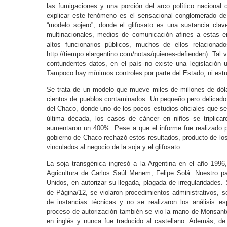
las fumigaciones y una porción del arco político nacional
explicar este fenómeno es el sensacional conglomerado de
“modelo sojero”, donde el glifosato es una sustancia cl
multinacionales, medios de comunicación afines a estas em
altos funcionarios públicos, muchos de ellos relacionad
http://tiempo.elargentino.com/notas/quienes-defienden). Tal
contundentes datos, en el país no existe una legislación 
Tampoco hay mínimos controles por parte del Estado, ni estu
Se trata de un modelo que mueve miles de millones de dól
cientos de pueblos contaminados. Un pequeño pero delicado 
del Chaco, donde uno de los pocos estudios oficiales que se r
última década, los casos de cáncer en niños se triplica
aumentaron un 400%. Pese a que el informe fue realizado p
gobierno de Chaco rechazó estos resultados, producto de los 
vinculados al negocio de la soja y el glifosato.
La soja transgénica ingresó a la Argentina en el año 1996
Agricultura de Carlos Saúl Menem, Felipe Solá. Nuestro p
Unidos, en autorizar su llegada, plagada de irregularidades.
de Página/12, se violaron procedimientos administrativos, s
de instancias técnicas y no se realizaron los análisis es
proceso de autorización también se vio la mano de Monsanto:
en inglés y nunca fue traducido al castellano. Además, de