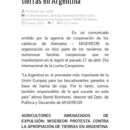
tierras en Argentina
Publicado por:
redaf
en
Declaraciones
,
Noticias
,
Noticias Conflicto Tierra
,
Noticias Organizaciones Campesinas
,
REDAF en Medios
2 mayo, 2012
0
3,115 Visitas
En un comunicado
emitido por la agencia de cooperación de los
católicos de Alemania – MISEREOR. la
organización se hizo parte de los reclamos de
numerosas familias campesinas que se
manifestaron en la región el pasado 17 de abril, Día
Internacional de la Lucha Campesina.
“La Argentina es el proveedor más importante de la
Unión Europea para los biocarburantes ganados a
base de harina de soja. Por lo tanto, somos
también responsables de lo que sucede en este
país” afirmó Bernd Bornhorst, director del Dpto. de
Política y Desarrollo de MISEREOR.
AGRICULTORES AMENAZADOS DE
EXPULSIÓN: MISEREOR PROTESTA CONTRA
LA APROPIACIÓN DE TIERRAS EN ARGENTINA