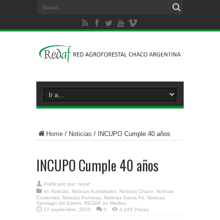
Home
/
Noticias
/
INCUPO Cumple 40 años
INCUPO Cumple 40 años
Publicado por:
redaf
en
Noticias
,
Noticias Actividades
,
Noticias Chaco
,
Noticias
Corrientes
,
Noticias Formosa
,
Noticias Santa Fe
,
Noticias
Santiago del Estero
,
REDAF en Medios
27 septiembre, 2010
0
3,245 Visitas