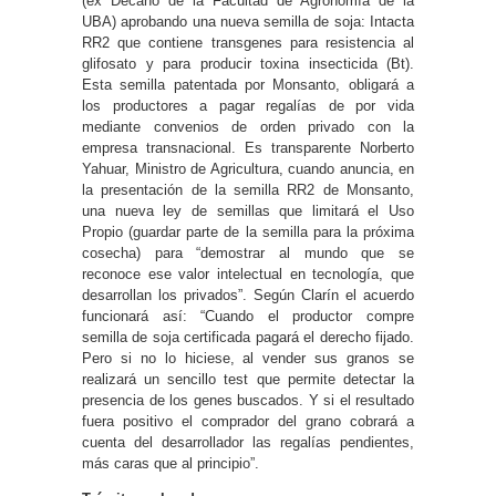
(ex Decano de la Facultad de Agronomía de la
UBA) aprobando una nueva semilla de soja: Intacta
RR2 que contiene transgenes para resistencia al
glifosato y para producir toxina insecticida (Bt).
Esta semilla patentada por Monsanto, obligará a
los productores a pagar regalías de por vida
mediante convenios de orden privado con la
empresa transnacional. Es transparente Norberto
Yahuar, Ministro de Agricultura, cuando anuncia, en
la presentación de la semilla RR2 de Monsanto,
una nueva ley de semillas que limitará el Uso
Propio (guardar parte de la semilla para la próxima
cosecha) para “demostrar al mundo que se
reconoce ese valor intelectual en tecnología, que
desarrollan los privados”. Según Clarín el acuerdo
funcionará así: “Cuando el productor compre
semilla de soja certificada pagará el derecho fijado.
Pero si no lo hiciese, al vender sus granos se
realizará un sencillo test que permite detectar la
presencia de los genes buscados. Y si el resultado
fuera positivo el comprador del grano cobrará a
cuenta del desarrollador las regalías pendientes,
más caras que al principio”.