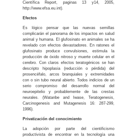
Científica Report, paginas 13 y14, 2005,
http://www.efsa.eu.int).
Efectos
Es lógico pensar que las nuevas semillas
complicarán el panorama de los impactos en salud
animal y humana. El glufosinato en animales se ha
revelado con efectos devastadores. En ratones el
glufosinato produce convulsiones, estimula la
producción de óxido nitroso y muerte celular en el
cerebro. Con claros efectos teratogénicos se han
descripto hipoplasia (reducción o pérdida) del
prosencéfalo, arcos branquiales y extremidades
con o sin tubo neural abierto. Todos indicios de un
serio compromiso del desarrollo normal del
neuroepitelio y probablemente de las crestas
neurales. (Watanbe and Iwase, Teratogenesis,
Carcinogenesis and Mutagenesis 16: 287-299,
1996).
Privatización del conocimiento
La adopción por parte del cientificismo
productivista de encontrar en la tecnología una