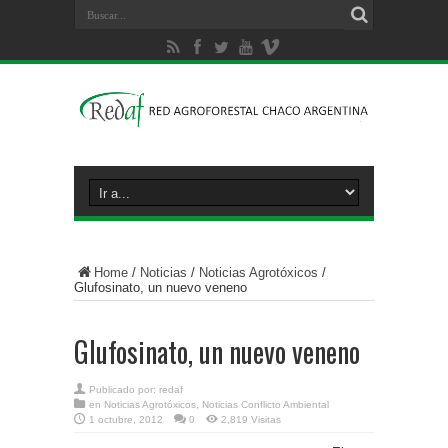
Home
/
Noticias
/
Noticias Agrotóxicos
/
Glufosinato, un nuevo veneno
Glufosinato, un nuevo veneno
Publicado por:
redaf
en
Noticias Agrotóxicos
,
Noticias Conflicto Ambiental
1 octubre, 2012
0
2,819 Visitas