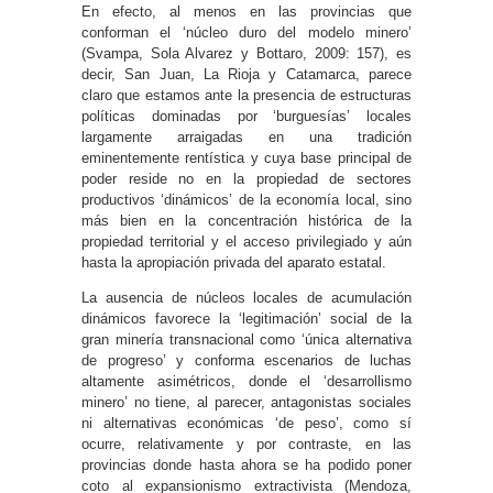
En efecto, al menos en las provincias que
conforman el ‘núcleo duro del modelo minero’
(Svampa, Sola Alvarez y Bottaro, 2009: 157), es
decir, San Juan, La Rioja y Catamarca, parece
claro que estamos ante la presencia de estructuras
políticas dominadas por ‘burguesías’ locales
largamente arraigadas en una tradición
eminentemente rentística y cuya base principal de
poder reside no en la propiedad de sectores
productivos ‘dinámicos’ de la economía local, sino
más bien en la concentración histórica de la
propiedad territorial y el acceso privilegiado y aún
hasta la apropiación privada del aparato estatal.
La ausencia de núcleos locales de acumulación
dinámicos favorece la ‘legitimación’ social de la
gran minería transnacional como ‘única alternativa
de progreso’ y conforma escenarios de luchas
altamente asimétricos, donde el ‘desarrollismo
minero’ no tiene, al parecer, antagonistas sociales
ni alternativas económicas ‘de peso’, como sí
ocurre, relativamente y por contraste, en las
provincias donde hasta ahora se ha podido poner
coto al expansionismo extractivista (Mendoza,