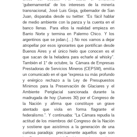
‘gubernamental’ de los intereses de la minería
transnacional, José Luis Gioja, gobernador de San
Juan, disparaba desde su twitter: “Es fácil hablar
de medio ambiente con la panza y la cuenta en el
banco llenas. Para ellos la realidad empieza en
Barrio Norte y termina en Palermo Chico. Y los
argentinos que se jodan.(…) No nos vamos a dejar
atropellar por esos ignorantes que pontifican desde
Buenos Aires y el único hielo que conocen es el
que sacan de la heladera para echarle al whisky”.
También el 1° de octubre, la Cámara de Empresas
Prestadoras de Servicios Mineros (CEPSM), emitía
un comunicado en el que “expresa su más profundo
y enérgico rechazo a la Ley de Presupuestos
Mínimos para la Preservación de Glaciares y el
Ambiente Periglacial sancionada durante la
madrugada de hoy (Jueves 30) por el Congreso de
la Nación y afirma que constituye un grave
atentado que viola en forma flagrante el
federalismo.”. Y continuaba: “La Cámara repudia la
actitud de los miembros del Congreso de la Nación
y sostiene que asistimos a la generación de una
curiosa paradoja: precisamente aquellos que son