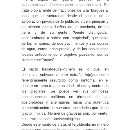
‘gobernabilidad’ (dominio asistencial-clientelar). Se
trata propiamente de fracciones de una ‘burguesía’
local que -estructuradas desde el habitus de la
apropiación privada de lo público-, viven, piensan y
se sienten como dueñas de la provincia; de su
tierra y de su gente. ‘Gente distinguida’,
acostumbrada a hablar con ‘propiedad’, que habla
de los territorios, de sus yacimientos y sus cursos
de agua, como ‘cosa propia’; y de las poblaciones
locales anteponiendo el adjetivo posesivo: somos
literalmente ‘suyos’.
El pacto fiscal-feudal-minero es lo que, en
definitiva, subyace a este extraño fe(u)deralismo
repentinamente resurgido como síntoma, en el
debate en torno a la ‘propiedad’, el uso y control de
los glaciares. Se puede ver sus ominosas
consecuencias políticas en términos de las
posibilidades y alternativas hacia una auténtica
democratización de nuestras sociedades que dicho
‘pacto’ implica. No menos gravosas son, por cierto,
sus implicaciones socioecológicas.
Desde este punto de vista, el fe(u)deralismo minero
implica una economía política de la expropiación,