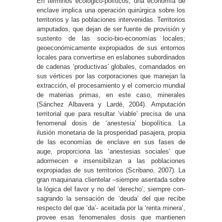
En términos ecológico-políticos, una economía de
enclave implica una operación quirúrgica sobre los
territorios y las poblaciones intervenidas. Territorios
amputados, que dejan de ser fuente de provisión y
sustento de las socio-bio-economías locales;
geoeconómicamente expropiados de sus entornos
locales para convertirse en eslabones subordinados
de cadenas ‘productivas’ globales, comandados en
sus vértices por las corporaciones que manejan la
extracción, el procesamiento y el comercio mundial
de materias primas, en este caso, minerales
(Sánchez Albavera y Lardé, 2004). Amputación
territorial que para resultar ‘viable’ precisa de una
fenomenal dosis de ‘anestesia’ biopolítica. La
ilusión monetaria de la prosperidad pasajera, propia
de las economías de enclave en sus fases de
auge, proporciona las ‘anestesias sociales’ que
adormecen e insensibilizan a las poblaciones
expropiadas de sus territorios (Scribano, 2007). La
gran maquinaria clientelar –siempre asentada sobre
la lógica del favor y no del ‘derecho’; siempre con-
sagrando la sensación de ‘deuda’ del que recibe
respecto del que ‘da’- aceitada por la ‘renta minera’,
provee esas fenomenales dosis que mantienen