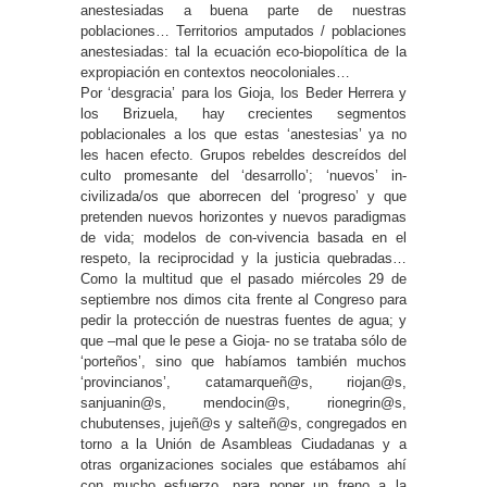
anestesiadas a buena parte de nuestras
poblaciones… Territorios amputados / poblaciones
anestesiadas: tal la ecuación eco-biopolítica de la
expropiación en contextos neocoloniales…
Por ‘desgracia’ para los Gioja, los Beder Herrera y
los Brizuela, hay crecientes segmentos
poblacionales a los que estas ‘anestesias’ ya no
les hacen efecto. Grupos rebeldes descreídos del
culto promesante del ‘desarrollo’; ‘nuevos’ in-
civilizada/os que aborrecen del ‘progreso’ y que
pretenden nuevos horizontes y nuevos paradigmas
de vida; modelos de con-vivencia basada en el
respeto, la reciprocidad y la justicia quebradas…
Como la multitud que el pasado miércoles 29 de
septiembre nos dimos cita frente al Congreso para
pedir la protección de nuestras fuentes de agua; y
que –mal que le pese a Gioja- no se trataba sólo de
‘porteños’, sino que habíamos también muchos
‘provincianos’, catamarqueñ@s, riojan@s,
sanjuanin@s, mendocin@s, rionegrin@s,
chubutenses, jujeñ@s y salteñ@s, congregados en
torno a la Unión de Asambleas Ciudadanas y a
otras organizaciones sociales que estábamos ahí
con mucho esfuerzo, para poner un freno a la