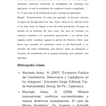
Nosotros estamos tomando la posibilidad de proteger los
glaciares, no así la estupidez de cualquier charco congelado…”
P.: O esa que es la Provincia la que controla los glaciares.
Bergé: “Exactamente. Es más, por ejemplo, el día que usemos
el agua de los glaciares de San Juan, tanto el río Jáchal como
el río San Juan no llegan a ríos de otras provincias. El agua se
queda en el territorio de San Juan. Así que es nuestra. La
usamos nosotros y la queremos aprovechar y no tienen que
legislar sobre nuestras aguas la gente de Buenos Aires, que
tiene que resolver un problema como el del Riachuelo y un
montón de otros problemas que tienen. Que se dediquen a
resolver los problemas de la pampa húmeda que también son
grandes.
Bibliografía citada:
Machado Aráoz, H. (2007) “Economía Política
del Clientelismo. Democracia y Capitalismo en
los márgenes”, Encuentro Grupo Editorial, Fac.
de Humanidades (Unca), Be.Pe., Catamarca.
Machado Aráoz, H. (2009) “Minería
transnacional, conflictos socioterritoriales y
nuevas dinámicas expropiatorias. El caso de
Minera Alumbrera”. En Svampa y Antonelli