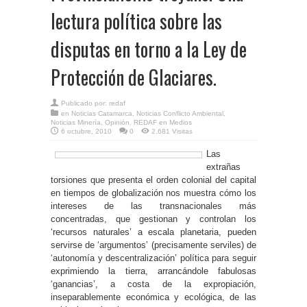
lectura política sobre las
disputas en torno a la Ley de
Protección de Glaciares.
Publicado por:
redaf
en
Noticias Catamarca
,
Noticias Conflicto Ambiental
,
Noticias Minería
,
Opinión
,
REDAF en Medios
6 octubre, 2010
0
2,681 Visitas
Las
extrañas
torsiones que presenta el orden colonial del capital
en tiempos de globalización nos muestra cómo los
intereses de las transnacionales más
concentradas, que gestionan y controlan los
‘recursos naturales’ a escala planetaria, pueden
servirse de ‘argumentos’ (precisamente serviles) de
‘autonomía y descentralización’ política para seguir
exprimiendo la tierra, arrancándole fabulosas
‘ganancias’, a costa de la expropiación,
inseparablemente económica y ecológica, de las