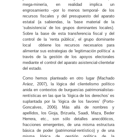
mega-minería, en realidad implica un
engrosamiento –por lo menos temporal- de los
recursos fiscales y del presupuesto del aparato
estatal (a sabiendas, la ‘base material de la
‘subsistencia’ de los grupos dominantes locales).
Sobre la base de esta transferencia fiscal y del
control de la ‘renta pública’, el grupo dominante
local obtiene los recursos necesarios para
alimentar sus estrategias de ‘legitimación política’ a
través de la gestión de los apoyos electorales
mediante el control del aparato asistencial-clientelar
del estado.
Como hemos planteado en otro lugar (Machado
Aráoz, 2007), la lógica del clientelismo político
anida en contextos de burguesías patrimonialistas-
rentísticas en las que la ‘lógica de los derechos’ es
suplantada por la ‘lógica de los favores’ (Porto-
Goncalves, 2006). Más allá de nombres y
apellidos, los Gioja, Brizuela, Saadi, Maza, Beder
Herrera, etc., son sólo detalles anecdóticos,
fracciones emergentes, de una misma estructura
básica de poder (patrimonial-rentístico) y de una
misma lógica de gestión política de la