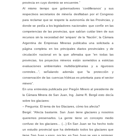
provincia en cuyo dominio se encuentre.”
Al mismo tiempo que gobernadores ‘cordilleranos’ y sus
respectivos secretarios de minería desfilaban por el Congreso
para reclamar que se respete la autonomía de las Provincias, y
donde se pedía a los legisladores nacionales que confíe en las
competencias de las provincias, que sabían cuidar bien de sus
recursos sin la necesidad del ‘amparo’ de la ‘Nación’, la Cámara
Argentina de Empresas Mineras publicaba una solicitada a
página completa en los principales diarios provinciales y de
circulación nacional en la que afirmaba que “en todas las
provincias, los proyectos mineros están sometidos a estrictas
evaluaciones ambientales multidisciplinarias y a rigurosos
controles…”, señalando además que “la protección y
conservación de las cuencas hídricas es prioritaria para el sector
minero”.
En una entrevista publicada por Pregón Minero al presidente de
la Cámara Minera de San Juan, Ing. Jaime R. Bergé esto decía
sobre los glaciares:
– Pregunta: El tema de los Glaciares, cómo los afecta?
Bergé: “Afecta bastante. San Juan tiene glaciares y nosotros
queremos preservarlos. La gente tiene un concepto medio
confuso de los glaciares… (…) En San Juan se ha hecho todo
un estudio provincial que ha delimitado todos los glaciares que
tiene San Juan y esos, por ley, en San Juan se van a proteger.