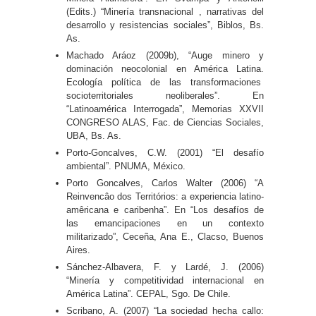
(Edits.) “Minería transnacional , narrativas del
desarrollo y resistencias sociales”, Biblos, Bs.
As.
Machado Aráoz (2009b), “Auge minero y
dominación neocolonial en América Latina.
Ecología política de las transformaciones
socioterritoriales neoliberales”. En
“Latinoamérica Interrogada”, Memorias XXVII
CONGRESO ALAS, Fac. de Ciencias Sociales,
UBA, Bs. As.
Porto-Goncalves, C.W. (2001) “El desafío
ambiental”. PNUMA, México.
Porto Goncalves, Carlos Walter (2006) “A
Reinvencâo dos Territórios: a experiencia latino-
amêricana e caribenha”. En “Los desafíos de
las emancipaciones en un contexto
militarizado”, Ceceña, Ana E., Clacso, Buenos
Aires.
Sánchez-Albavera, F. y Lardé, J. (2006)
“Minería y competitividad internacional en
América Latina”. CEPAL, Sgo. De Chile.
Scribano, A. (2007) “La sociedad hecha callo: