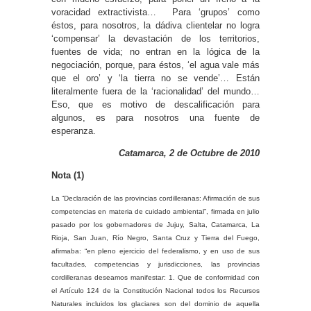
voracidad extractivista… Para ‘grupos’ como
éstos, para nosotros, la dádiva clientelar no logra
‘compensar’ la devastación de los territorios,
fuentes de vida; no entran en la lógica de la
negociación, porque, para éstos, ‘el agua vale más
que el oro’ y ‘la tierra no se vende’… Están
literalmente fuera de la ‘racionalidad’ del mundo…
Eso, que es motivo de descalificación para
algunos, es para nosotros una fuente de
esperanza.
Catamarca, 2 de Octubre de 2010
Nota (1)
La “Declaración de las provincias cordilleranas: Afirmación de sus
competencias en materia de cuidado ambiental”, firmada en julio
pasado por los gobernadores de Jujuy, Salta, Catamarca, La
Rioja, San Juan, Río Negro, Santa Cruz y Tierra del Fuego,
afirmaba: “en pleno ejercicio del federalismo, y en uso de sus
facultades, competencias y jurisdicciones, las provincias
cordilleranas deseamos manifestar: 1. Que de conformidad con
el Artículo 124 de la Constitución Nacional todos los Recursos
Naturales incluidos los glaciares son del dominio de aquella