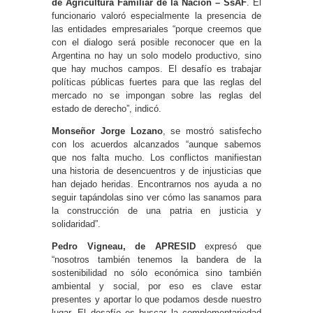
de Agricultura Familiar de la Nación – SsAF
. El
funcionario valoró especialmente la presencia de
las entidades empresariales “porque creemos que
con el dialogo será posible reconocer que en la
Argentina no hay un solo modelo productivo, sino
que hay muchos campos. El desafío es trabajar
políticas públicas fuertes para que las reglas del
mercado no se impongan sobre las reglas del
estado de derecho”, indicó.
Monseñor Jorge Lozano
, se mostró satisfecho
con los acuerdos alcanzados “aunque sabemos
que nos falta mucho. Los conflictos manifiestan
una historia de desencuentros y de injusticias que
han dejado heridas. Encontrarnos nos ayuda a no
seguir tapándolas sino ver cómo las sanamos para
la construcción de una patria en justicia y
solidaridad”.
Pedro Vigneau, de APRESID
expresó que
“nosotros también tenemos la bandera de la
sostenibilidad no sólo económica sino también
ambiental y social, por eso es clave estar
presentes y aportar lo que podamos desde nuestro
lugar. El desafío es buscar la complementariedad