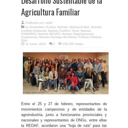
Desarrollo Sustentable de la
Agricultura Familiar
Publicado por:
redaf
en
Entrevistas / Audios
,
Noticias
,
Noticias Audios
,
Noticias
Conflicto Ambiental
,
Noticias Conflicto Tierra
,
Noticias
FUNDAPAZ
,
Noticias INCUPO
,
Noticias Organizaciones
Campesinas
,
Noticias Santiago del Estero
,
Políticas Públicas
,
Soja
11 marzo, 2014
0
156,030 Visitas
Entre el 25 y 27 de febrero, representantes de
movimientos campesinos y de entidades de la
agroindustria, junto a funcionarios provinciales y
nacionales y representantes de ONGs, entre ellas
la REDAF, acordaron una “hoja de ruta” para las