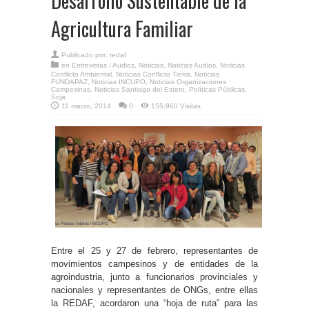
Desarrollo Sustentable de la
Agricultura Familiar
Publicado por:
redaf
en
Entrevistas / Audios
,
Noticias
,
Noticias Audios
,
Noticias
Conflicto Ambiental
,
Noticias Conflicto Tierra
,
Noticias
FUNDAPAZ
,
Noticias INCUPO
,
Noticias Organizaciones
Campesinas
,
Noticias Santiago del Estero
,
Políticas Públicas
,
Soja
11 marzo, 2014
0
155,960 Visitas
Entre el 25 y 27 de febrero, representantes de
movimientos campesinos y de entidades de la
agroindustria, junto a funcionarios provinciales y
nacionales y representantes de ONGs, entre ellas
la REDAF, acordaron una “hoja de ruta” para las