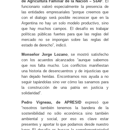
de Agricultura Familiar de la Nación – SsAF
. El
funcionario valoró especialmente la presencia de
las entidades empresariales “porque creemos que
con el dialogo será posible reconocer que en la
Argentina no hay un solo modelo productivo, sino
que hay muchos campos. El desafío es trabajar
políticas públicas fuertes para que las reglas del
mercado no se impongan sobre las reglas del
estado de derecho”, indicó.
Monseñor Jorge Lozano
, se mostró satisfecho
con los acuerdos alcanzados “aunque sabemos
que nos falta mucho. Los conflictos manifiestan
una historia de desencuentros y de injusticias que
han dejado heridas. Encontrarnos nos ayuda a no
seguir tapándolas sino ver cómo las sanamos para
la construcción de una patria en justicia y
solidaridad”.
Pedro Vigneau, de APRESID
expresó que
“nosotros también tenemos la bandera de la
sostenibilidad no sólo económica sino también
ambiental y social, por eso es clave estar
presentes y aportar lo que podamos desde nuestro
lugar. El desafío es buscar la complementariedad