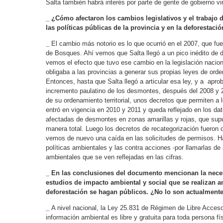
Salta también habrá interés por parte de gente de gobierno vi
_ ¿Cómo afectaron los cambios legislativos y el trabajo 
las políticas públicas de la provincia y en la deforestaci
_
El cambio más notorio es lo que ocurrió en el 2007, que fue
de Bosques. Ahí vemos que Salta llegó a un pico inédito de
vemos el efecto que tuvo ese cambio en la legislación naciona
obligaba a las provincias a generar sus propias leyes de orde
Entonces, hasta que Salta llegó a articular esa ley, y a aprob
incremento paulatino de los desmontes, después del 2008 y 2
de su ordenamiento territorial, unos decretos que permiten a l
entró en vigencia en 2010 y 2011 y queda reflejado en los da
afectadas de desmontes en zonas amarillas y rojas, que su
manera total. Luego los decretos de recategorización fueron 
vemos de nuevo una caída en las solicitudes de permisos. Hay
políticas ambientales y las contra acciones -por llamarlas d
ambientales que se ven reflejadas en las cifras.
_ En las conclusiones del documento mencionan la nece
estudios de impacto ambiental y social que se realizan 
deforestación se hagan públicos. ¿No lo son actualment
_
A nivel nacional, la Ley 25.831 de Régimen de Libre Acceso,
información ambiental es libre y gratuita para toda persona fí