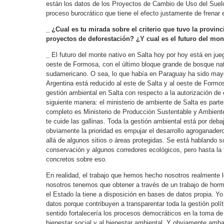
están los datos de los Proyectos de Cambio de Uso del Suel
proceso burocrático que tiene el efecto justamente de frenar 
_ ¿Cual es tu mirada sobre el criterio que tuvo la provin
proyectos de deforestación? ¿Y cual es el futuro del mon
_
El futuro del monte nativo en Salta hoy por hoy está en jueg
oeste de Formosa, con el último bloque grande de bosque nat
sudamericano. O sea, lo que había en Paraguay ha sido may
Argentina está reducido al este de Salta y al oeste de Formo
gestión ambiental en Salta con respecto a la autorización de
siguiente manera: el ministerio de ambiente de Salta es parte 
completo es Ministerio de Producción Sustentable y Ambiente;
te cuide las gallinas. Toda la gestión ambiental está por deba
obviamente la prioridad es empujar el desarrollo agroganade
allá de algunos sitios o áreas protegidas. Se está hablando s
conservación y algunos corredores ecológicos, pero hasta la f
concretos sobre eso.
En realidad, el trabajo que hemos hecho nosotros realmente 
nosotros tenemos que obtener a través de un trabajo de hormi
el Estado la tiene a disposición en bases de datos propia. Y
datos porque contribuyen a transparentar toda la gestión polít
sentido fortalecería los procesos democráticos en la toma de
bienestar social y al bienestar ambiental. Y obviamente amb