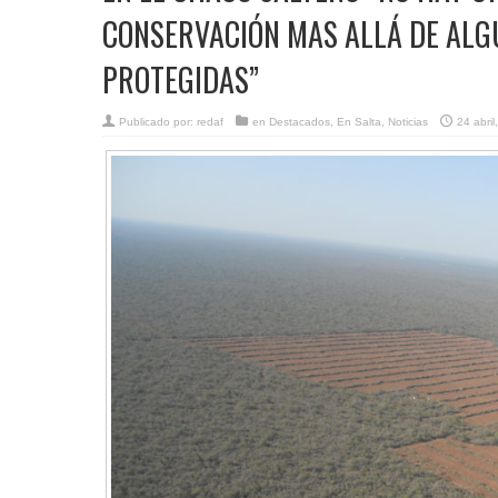
CONSERVACIÓN MAS ALLÁ DE ALGU
PROTEGIDAS”
Publicado por:
redaf
en
Destacados
,
En Salta
,
Noticias
24 abril