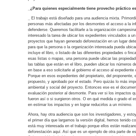
_¿Para quienes especialmente tiene provecho práctico es
_
El trabajo está diseñado para una audiencia mixta. Primordia
personas más afectadas por los desmontes el acceso a la inf
defenderse. Queremos facilitarle a la organización campesina,
interesado la tarea de ubicar los expedientes vinculados a u
proyectos que hayan generado deforestación en un lugar dete
para que la persona o la organización interesada pueda ubicar
incluye el libro, o listado de las diferentes propiedades o fin
esas listas o mapas, una persona puede ubicar las propiedades
las tablas que están en el libro, pueden ubicar los números 
en base a eso solicitarle al gobierno el acceso al expedient
Porque en esos expedientes del propietario, del proponente, 
propuesto, y aprobado por el estado. Pero quizás lo más impo
ambiental y social del proyecto. Entonces ese es el docume
evaluación posterior al desmonte. Para ver si los impactos q
fueron así o si surgieron otros. O en qué medida o grado el 
en estimar los impactos y en lograr reducirlos a un mínimo.
Ahora, hay otra audiencia que son los investigadores, y estoy
el primer día que largamos la versión digital, hemos tenido c
está muy interesada en el trabajo porque ellos están realizan
deforestación aquí. Así que es un ejemplo de otra parte de e