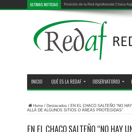
ULTIMAS NOTICIAS
Posición de la Red Agroforestal Chaco Arg
Deforestación ilegal en la región chaqueña
INICIO
QUÉ ES LA REDAF
OBSERVATORIO
Home
/
Destacados
/
EN EL CHACO SALTEÑO “NO HA
ALLÁ DE ALGUNOS SITIOS O ÁREAS PROTEGIDAS”
EN EL CHACO SALTEÑO “NO HAY UN