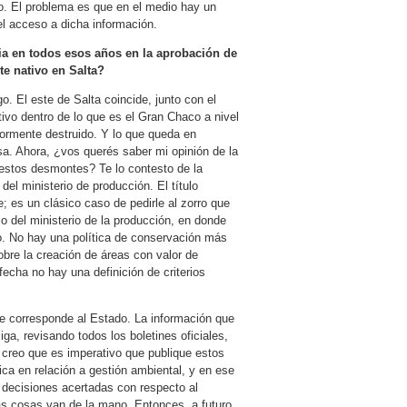
o. El problema es que en el medio hay un
el acceso a dicha información.
cia en todos esos años en la aprobación de
te nativo en Salta?
o. El este de Salta coincide, junto con el
ivo dentro de lo que es el Gran Chaco a nivel
ormente destruido. Y lo que queda en
sa. Ahora, ¿vos querés saber mi opinión de la
 estos desmontes? Te lo contesto de la
del ministerio de producción. El título
 es un clásico caso de pedirle al zorro que
jo del ministerio de la producción, en donde
ro. No hay una política de conservación más
obre la creación de áreas con valor de
echa no hay una definición de criterios
le corresponde al Estado. La información que
ga, revisando todos los boletines oficiales,
o creo que es imperativo que publique estos
ica en relación a gestión ambiental, y en ese
 decisiones acertadas con respecto al
as cosas van de la mano. Entonces, a futuro,