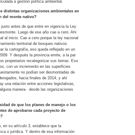
nculada a gestión política ambiental.
de distintas organizaciones ambientales en
ón del monte nativo?
 justo antes de que entre en vigencia la Ley
 desmonte. Luego de ese año cae a cero. Ahí
l al inicio. Cae a cero porque la ley nacional
namiento territorial de bosques nativos.
ar la cartografía, eso queda reflejado en un
009. Y después la provincia emite, a la par
os propietarios recategorizar sus tierras. Eso
tos, con un incremento en las superficies
puestamente no podían ser desmontadas de
derogados, hacia finales de 2014, y ahí
 una relación entre acciones legislativas,
e alguna manera- desde las organizaciones
sidad de que los planes de manejo o los
antes de aprobarse cada proyecto de
e?
 en su artículo 3, establece que la
sica o jurídica. Y dentro de esa información