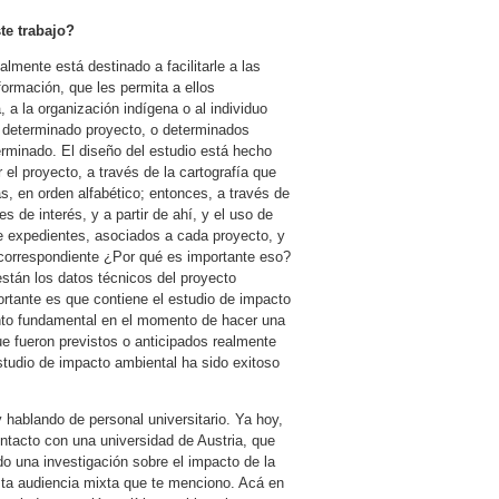
te trabajo?
lmente está destinado a facilitarle a las
ormación, que les permita a ellos
 a la organización indígena o al individuo
n determinado proyecto, o determinados
rminado. El diseño del estudio está hecho
 el proyecto, a través de la cartografía que
cas, en orden alfabético; entonces, a través de
 de interés, y a partir de ahí, y el uso de
de expedientes, asociados a cada proyecto, y
e correspondiente ¿Por qué es importante eso?
están los datos técnicos del proyecto
rtante es que contiene el estudio de impacto
nto fundamental en el momento de hacer una
ue fueron previstos o anticipados realmente
estudio de impacto ambiental ha sido exitoso
 hablando de personal universitario. Ya hoy,
ontacto con una universidad de Austria, que
do una investigación sobre el impacto de la
sta audiencia mixta que te menciono. Acá en