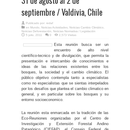
31 de agosto al 2 de
septiembre / Valdivia, Chile
Publicado por:
redaf
en
Mundo
,
Noticias Actividades
,
Noticias Cambio Climático
,
Noticias Deforestación
,
Noticias Normativa / Legislación
5 julio, 2011
0
2,573 Visitas
Esta reunión busca ser un
encuentro de alto nivel
científico-tecnico y de divulgación, que permita la
presentación e intercambio de conocimientos e
ideas de las relaciones existentes entre los
bosques, la sociedad y el cambio climático. El
público objetivo contempla tanto a especialistas
como no especialistas que se sientas interpelados
por los desafíos que plantea el cambio climatico en
general, y en particular sobre los bosques y su
entorno socioeconomico.
La reunión esta enmarcada en la tradición de las
Eco-Reuniones organizadas por el Centro de
Investigación y Extensión Forestal Andino
Patagónico (CIEFAP), el Consejo Federal de