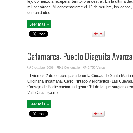
ley, comenzó a recuperar territorio ancestral. En la última 
mil hectáreas. Al conmemorarse el 12 de octubre, los casos, l
comunidades. ...
Leer más »
Catamarca: Pueblo Diaguita Avanza
6 octubre, 2009
1 Comentario
6,759 Visitas
El viernes 2 de octubre pasado en la Ciudad de Santa María
Originaria Ingamana, Cerro Pintado y Morteritos (Las Cuevas, 
Consejo de Participación Indígena CPI de la que surgieron co
Valle Cruz, (Cerro ...
Leer más »