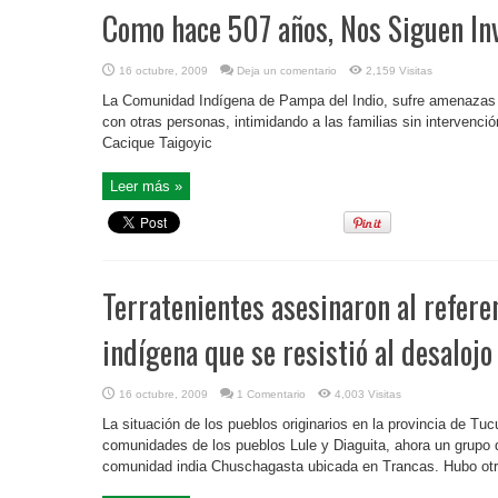
Como hace 507 años, Nos Siguen I
16 octubre, 2009
Deja un comentario
2,159 Visitas
La Comunidad Indígena de Pampa del Indio, sufre amenazas co
con otras personas, intimidando a las familias sin intervenci
Cacique Taigoyic
Leer más »
Terratenientes asesinaron al refer
indígena que se resistió al desalojo
16 octubre, 2009
1 Comentario
4,003 Visitas
La situación de los pueblos originarios en la provincia de Tu
comunidades de los pueblos Lule y Diaguita, ahora un grupo d
comunidad india Chuschagasta ubicada en Trancas. Hubo otro