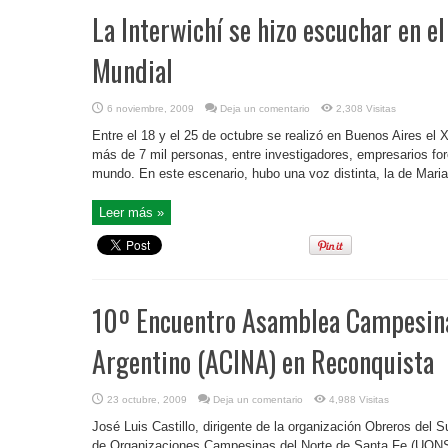
La Interwichí se hizo escuchar en e
Mundial
6 noviembre, 2009
Deja un comentario
2,308 Visitas
Entre el 18 y el 25 de octubre se realizó en Buenos Aires el 
más de 7 mil personas, entre investigadores, empresarios for
mundo. En este escenario, hubo una voz distinta, la de Maria
Leer más »
10º Encuentro Asamblea Campesina
Argentino (ACINA) en Reconquista
23 octubre, 2009
Deja un comentario
4,988 Visitas
José Luis Castillo, dirigente de la organización Obreros del
de Organizaciones Campesinas del Norte de Santa Fe (UONSA