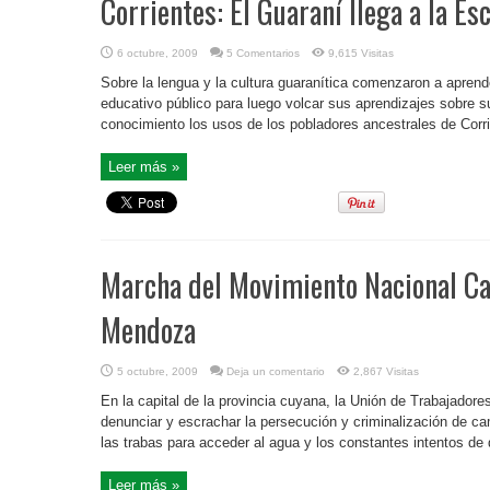
Corrientes: El Guaraní llega a la Es
6 octubre, 2009
5 Comentarios
9,615 Visitas
Sobre la lengua y la cultura guaranítica comenzaron a aprend
educativo público para luego volcar sus aprendizajes sobre s
conocimiento los usos de los pobladores ancestrales de C
Leer más »
Marcha del Movimiento Nacional Ca
Mendoza
5 octubre, 2009
Deja un comentario
2,867 Visitas
En la capital de la provincia cuyana, la Unión de Trabajador
denunciar y escrachar la persecución y criminalización de c
las trabas para acceder al agua y los constantes intentos de 
Leer más »