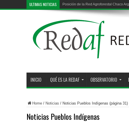
ULTIMAS NOTICIAS
Posición de la Red Agroforestal Chaco Arg
INICIO
QUÉ ES LA REDAF
OBSERVATORIO
Home
/
Noticias
/
Noticias Pueblos Indígenas
(página 31)
Noticias Pueblos Indígenas