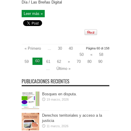
Día / Las Breñas Digital
Leer más »
« Primero
...
30
40
Página 60 di 158
50
«
58
60
59
61
62
»
70
80
90
...
Último »
PUBLICACIONES RECIENTES
Bosques en disputa.
19 marzo, 2026
Derechos territoriales y acceso a la
justicia
11 marzo, 2026