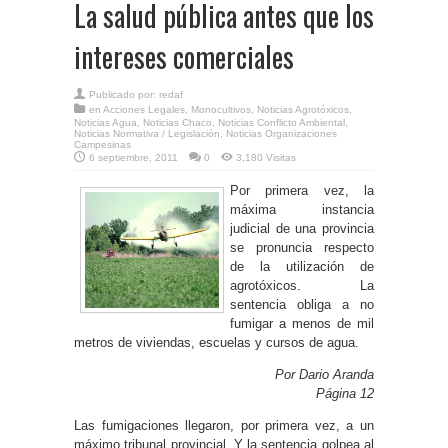
La salud pública antes que los
intereses comerciales
Publicado por:
redaf
en
Acciones Legales
,
Monocultivos
,
Noticias Agrotóxicos
,
Noticias Agua
,
Noticias Chaco
,
Noticias Conflicto Ambiental
,
Noticias Normativa / Legislación
,
Noticias Organizaciones
Campesinas
6 septiembre, 2011
0
3,180 Visitas
Por primera vez, la
máxima instancia
judicial de una provincia
se pronuncia respecto
de la utilización de
agrotóxicos. La
sentencia obliga a no
fumigar a menos de mil
metros de viviendas, escuelas y cursos de agua.
Por Dario Aranda
Página 12
Las fumigaciones llegaron, por primera vez, a un
máximo tribunal provincial. Y la sentencia golpea al