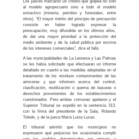
Los jueces marcaron un criterio que golpea no sólo
al modelo agropecuario sino a todo el modelo
extractivo (minería, petróleo y forestales, entre
otros). “El mayor mérito del principio de precaución
consiste en haber logrado expresar la
preocupación, muy difundida en los últimos años,
de dar una mayor prioridad a la protección del
medio ambiente y de la salud pública por encima
de los intereses comerciales”, dice el fallo.
A las municipalidades de La Leonesa y Las Palmas
se les había solicitado que efectuaran un informe
detallado en cuanto a las medidas adoptadas en el
tratamiento de los residuos contaminantes de las
arroceras y que informen acerca del control,
clasificación, reutilización o quema de basuras o
desechos provenientes de los establecimientos
cuestionados. Pero ambas comunas apelaron y el
Superior Tribunal se expidió en la sentencia 313,
con la firma del presidente de la Sala, Rolando
Toledo, y de la jueza María Luisa Lucas.
El tribunal advirtió que los municipios no
expresaron qué perjuicios les ocasionaría cumplir
con los pedidos determinados por primera y