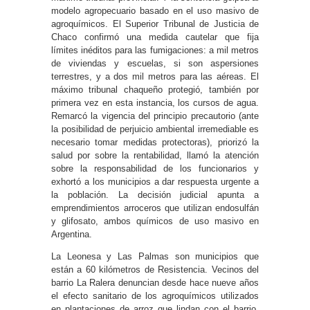
modelo agropecuario basado en el uso masivo de
agroquímicos. El Superior Tribunal de Justicia de
Chaco confirmó una medida cautelar que fija
límites inéditos para las fumigaciones: a mil metros
de viviendas y escuelas, si son aspersiones
terrestres, y a dos mil metros para las aéreas. El
máximo tribunal chaqueño protegió, también por
primera vez en esta instancia, los cursos de agua.
Remarcó la vigencia del principio precautorio (ante
la posibilidad de perjuicio ambiental irremediable es
necesario tomar medidas protectoras), priorizó la
salud por sobre la rentabilidad, llamó la atención
sobre la responsabilidad de los funcionarios y
exhortó a los municipios a dar respuesta urgente a
la población. La decisión judicial apunta a
emprendimientos arroceros que utilizan endosulfán
y glifosato, ambos químicos de uso masivo en
Argentina.
La Leonesa y Las Palmas son municipios que
están a 60 kilómetros de Resistencia. Vecinos del
barrio La Ralera denuncian desde hace nueve años
el efecto sanitario de los agroquímicos utilizados
en plantaciones de arroz que lindan con el barrio.