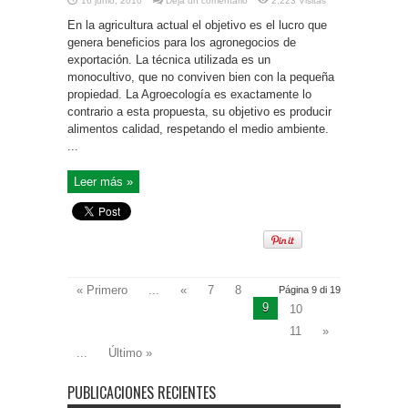
16 junio, 2010
Deja un comentario
2,223 Visitas
En la agricultura actual el objetivo es el lucro que
genera beneficios para los agronegocios de
exportación. La técnica utilizada es un
monocultivo, que no conviven bien con la pequeña
propiedad. La Agroecología es exactamente lo
contrario a esta propuesta, su objetivo es producir
alimentos calidad, respetando el medio ambiente.
...
Leer más »
« Primero
...
«
7
8
Página 9 di 19
9
10
11
»
...
Último »
PUBLICACIONES RECIENTES