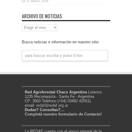
11 marzo, 2026
ARCHIVO DE NOTICIAS
Archivo
de
Noticias
Busca noticias e información en nuestro sitio
Red Agroforestal Chaco Argentina
Lorenzo
1235 Reconquista - Santa Fe - Argentina
CP: 3560 Teléfono (+54) 03482 425511
email:
redaf@redaf.org.ar
Dudas? Consultas?...
Completá nuestro formulario de Contacto!
La REDAF cuenta con el apoyo integral de la