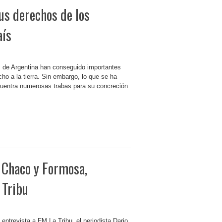
us derechos de los
aís
os de Argentina han conseguido importantes
cho a la tierra. Sin embargo, lo que se ha
cuentra numerosas trabas para su concreción
e Chaco y Formosa,
 Tribu
entrevista a FM La Tribu, el periodista Dario