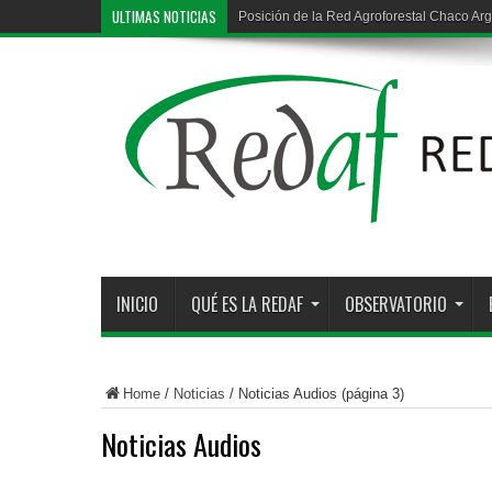
ULTIMAS NOTICIAS
Posición de la Red Agroforestal Chaco Arg
INICIO
QUÉ ES LA REDAF
OBSERVATORIO
Home
/
Noticias
/
Noticias Audios
(página 3)
Noticias Audios