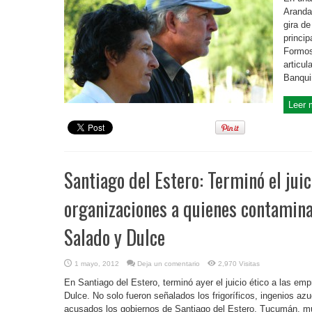
Aranda 
gira d
princi
Formos
articu
Banqui
Leer 
Santiago del Estero: Terminó el juic
organizaciones a quienes contaminan
Salado y Dulce
1 mayo, 2012
Deja un comentario
2,970 Visitas
En Santiago del Estero, terminó ayer el juicio ético a las em
Dulce. No solo fueron señalados los frigoríficos, ingenios az
acusados los gobiernos de Santiago del Estero, Tucumán, muni