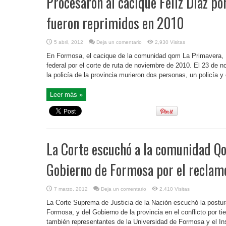
Procesaron al cacique Feliz Díaz por
fueron reprimidos en 2010
5 abril, 2012
Deja un comentario
2,930 Visitas
En Formosa, el cacique de la comunidad qom La Primavera, Fé
federal por el corte de ruta de noviembre de 2010. El 23 de 
la policía de la provincia murieron dos personas, un policía y e
Leer más »
La Corte escuchó a la comunidad Q
Gobierno de Formosa por el reclamo
7 marzo, 2012
Deja un comentario
2,410 Visitas
La Corte Suprema de Justicia de la Nación escuchó la post
Formosa, y del Gobierno de la provincia en el conflicto por 
también representantes de la Universidad de Formosa y el Ins