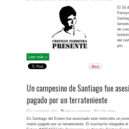
El 16 
Ferrey
Santia
lament
de crec
territ
del nor
por ...
Leer más »
Un campesino de Santiago fue ases
pagado por un terrateniente
17 noviembre, 2011
Deja un comentario
2,656 Visitas
En Santiago del Estero fue asesinado este miércoles un jo
matón pagado por un terrateniente. El muchacho integraba e