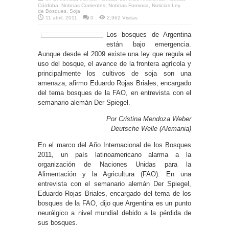
Córdoba
,
Noticias Corrientes
,
Noticias Formosa
,
Noticias Ley
de Bosques
,
Soja
11 abril, 2011
0
2,962 Visitas
Los bosques de Argentina
están bajo emergencia.
Aunque desde el 2009 existe una ley que regula el
uso del bosque, el avance de la frontera agrícola y
principalmente los cultivos de soja son una
amenaza, afirmo Eduardo Rojas Briales, encargado
del tema bosques de la FAO, en entrevista con el
semanario alemán Der Spiegel.
Por Cristina Mendoza Weber
Deutsche Welle (Alemania)
En el marco del Año Internacional de los Bosques
2011, un país latinoamericano alarma a la
organización de Naciones Unidas para la
Alimentación y la Agricultura (FAO). En una
entrevista con el semanario alemán Der Spiegel,
Eduardo Rojas Briales, encargado del tema de los
bosques de la FAO, dijo que Argentina es un punto
neurálgico a nivel mundial debido a la pérdida de
sus bosques.