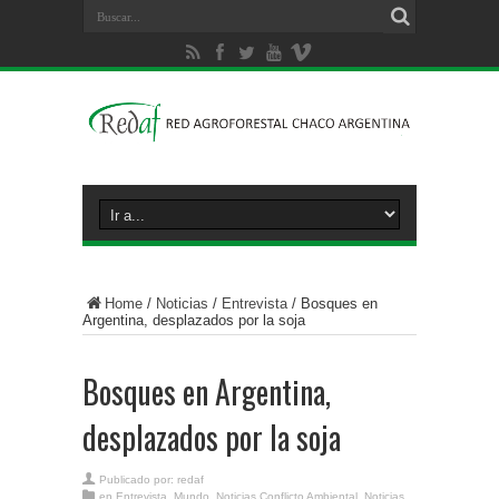
Home
/
Noticias
/
Entrevista
/
Bosques en
Argentina, desplazados por la soja
Bosques en Argentina,
desplazados por la soja
Publicado por:
redaf
en
Entrevista
,
Mundo
,
Noticias Conflicto Ambiental
,
Noticias