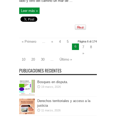
lado y otro del camino un mar de ...
Leer más »
« Primero
...
«
4
5
Página 6 di 174
6
7
8
»
10
20
30
...
Último »
PUBLICACIONES RECIENTES
Bosques en disputa.
19 marzo, 2026
Derechos territoriales y acceso a la
justicia
11 marzo, 2026