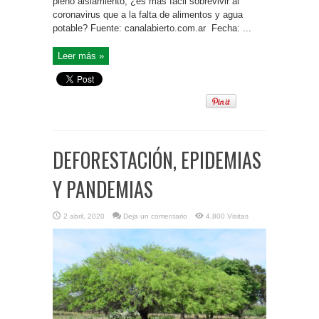
pleno aislamiento, ¿es más fácil sobrevivir al
coronavirus que a la falta de alimentos y agua
potable? Fuente: canalabierto.com.ar Fecha: ...
Leer más »
DEFORESTACIÓN, EPIDEMIAS
Y PANDEMIAS
2 abril, 2020
Deja un comentario
4,800 Visitas