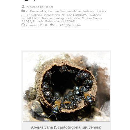
Publicado por:
redaf
en
Destacados
,
Lecturas Recomendadas
,
Noticias
,
Noticias
APCD
,
Noticias Capacitación
,
Noticias FUNDAPAZ
,
Noticias
INSIMA UNSE
,
Noticias Santiago del Estero
,
Noticias Socios
REDAF
,
Portada
,
Publicaciones REDAF
26 marzo, 2020
0
5,157 Visitas
Abejas yana (Scaptotrigona jujuyensis)