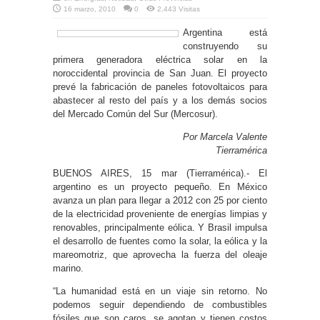
16 marzo, 2010
0
2,443 Visitas
Argentina está
construyendo su
primera generadora eléctrica solar en la
noroccidental provincia de San Juan. El proyecto
prevé la fabricación de paneles fotovoltaicos para
abastecer al resto del país y a los demás socios
del Mercado Común del Sur (Mercosur).
Por Marcela Valente
Tierramérica
BUENOS AIRES, 15 mar (Tierramérica).- El
argentino es un proyecto pequeño. En México
avanza un plan para llegar a 2012 con 25 por ciento
de la electricidad proveniente de energías limpias y
renovables, principalmente eólica. Y Brasil impulsa
el desarrollo de fuentes como la solar, la eólica y la
mareomotriz, que aprovecha la fuerza del oleaje
marino.
“La humanidad está en un viaje sin retorno. No
podemos seguir dependiendo de combustibles
fósiles que son caros, se agotan y tienen costos