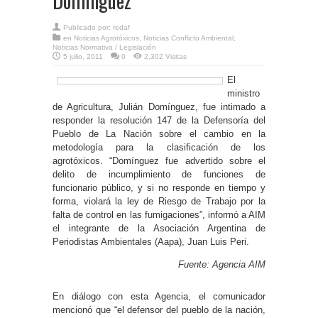
Domínguez
Publicado por:
redaf
en
Noticias Agrotóxicos
,
Noticias Conflicto Ambiental
,
Noticias Normativa / Legislación
5 julio, 2011
0
2,302 Visitas
El
ministro
de Agricultura, Julián Domínguez, fue intimado a
responder la resolución 147 de la Defensoría del
Pueblo de La Nación sobre el cambio en la
metodología para la clasificación de los
agrotóxicos. “Domínguez fue advertido sobre el
delito de incumplimiento de funciones de
funcionario público, y si no responde en tiempo y
forma, violará la ley de Riesgo de Trabajo por la
falta de control en las fumigaciones”, informó a AIM
el integrante de la Asociación Argentina de
Periodistas Ambientales (Aapa), Juan Luis Peri.
Fuente: Agencia AIM
En diálogo con esta Agencia, el comunicador
mencionó que “el defensor del pueblo de la nación,