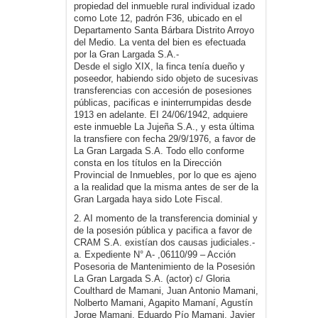
propiedad del inmueble rural individual izado
como Lote 12, padrón F36, ubicado en el
Departamento Santa Bárbara Distrito Arroyo
del Medio. La venta del bien es efectuada
por la Gran Largada S.A.-
Desde el siglo XIX, la finca tenía dueño y
poseedor, habiendo sido objeto de sucesivas
transferencias con accesión de posesiones
públicas, pacificas e ininterrumpidas desde
1913 en adelante. EI 24/06/1942, adquiere
este inmueble La Jujeña S.A., y esta última
la transfiere con fecha 29/9/1976, a favor de
La Gran Largada S.A. Todo ello conforme
consta en los títulos en la Dirección
Provincial de Inmuebles, por lo que es ajeno
a la realidad que la misma antes de ser de la
Gran Largada haya sido Lote Fiscal.
2. AI momento de la transferencia dominial y
de la posesión pública y pacifica a favor de
CRAM S.A. existían dos causas judiciales.-
a. Expediente N° A- ,06110/99 – Acción
Posesoria de Mantenimiento de la Posesión
La Gran Largada S.A. (actor) c/ Gloria
Coulthard de Mamani, Juan Antonio Mamani,
Nolberto Mamani, Agapito Mamaní, Agustín
Jorge Mamani, Eduardo Pío Mamani, Javier