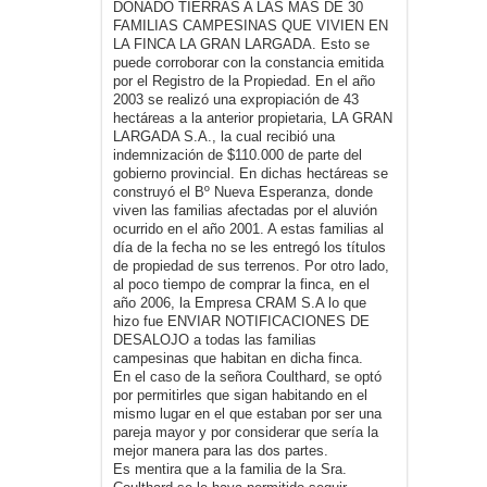
DONADO TIERRAS A LAS MÁS DE 30
FAMILIAS CAMPESINAS QUE VIVIEN EN
LA FINCA LA GRAN LARGADA. Esto se
puede corroborar con la constancia emitida
por el Registro de la Propiedad. En el año
2003 se realizó una expropiación de 43
hectáreas a la anterior propietaria, LA GRAN
LARGADA S.A., la cual recibió una
indemnización de $110.000 de parte del
gobierno provincial. En dichas hectáreas se
construyó el Bº Nueva Esperanza, donde
viven las familias afectadas por el aluvión
ocurrido en el año 2001. A estas familias al
día de la fecha no se les entregó los títulos
de propiedad de sus terrenos. Por otro lado,
al poco tiempo de comprar la finca, en el
año 2006, la Empresa CRAM S.A lo que
hizo fue ENVIAR NOTIFICACIONES DE
DESALOJO a todas las familias
campesinas que habitan en dicha finca.
En el caso de la señora Coulthard, se optó
por permitirles que sigan habitando en el
mismo lugar en el que estaban por ser una
pareja mayor y por considerar que sería la
mejor manera para las dos partes.
Es mentira que a la familia de la Sra.