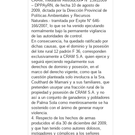
CRAM, mediante Resolución• N° 23912009
– DPPAyRN, de fecha 10 de agosto de
2009, dictada por la Dirección Provincial de
Políticas Ambientales y Recursos
Naturales.- tramitada por Expte N° 646-
166/2007, lo que se ha venido ejecutando
normalmente bajo la permanente vigilancia
de las autoridades de control.
En consecuencia, ha quedado ratificado por
dichas causas, que el dominio y la posesión
del lote rural 12 padrón F 36, corresponden
exclusivamente a CRAM S.A. quien ejerce y
seguirá ejerciendo regularmente sus
derechos de dominio y posesión, en el
marco del derecho vigente, como que la
cuestión planteada solo involucra a la Sra.
Coulthard de Mamani y a sus familiares, que
pretenden usurpar una fracción rural de la
propiedad y posesión de CRAM S.A. y no
así a un conjunto de ganaderos y pobladores
de Palma Sola como mentirosamente se ha
sostenido con el ánimo de generar mayor
violencia.
4. Respecto de los hechos de armas
producidos el día 30 de diciembre del 2009,
y que han tenido como autores dolosos,
instigadores y cómplices a los señores