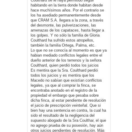
Coulthard se le haya permitido seguir
habitando en la tierra donde habitan desde
hace muchísimos años. Por el contrario se
los ha asediado permanentemente desde
que CRAM S.A. llegara a la zona, a través
del desmonte, las pulverizaciones, las
amenazas de los capataces, hasta llegar a
los golpes. Y no sólo la familia de Gloria
Coulthard ha sufrido estos atropellos,
también la familia Ortega, Palma, etc.
Lo que no se conocía al momento es que ya
habian mediado conflictos legales entre el
dueño anterior de los terrenos y la señora
Coulthard, quien perdió todos los juicios
Es mentira que la Sra. Coulthard perdió
todos los juicios y es mentira que los
Macedo no sabían que existían conflictos
legales, ya que al comprar la finca, se
encontraba anotado en el registro de la
propiedad el embargo que pesaba sobre
dicha finca, al estar pendiente de resolución
el juicio de prescripción veinteñal. Que si
bien hay una sentencia en contra, la cual ha
sido el resultado de la negligencia del
supuesto abogado de la Sra Coulthar, el que
no agrego prueba de su posesión, hay aún
otros juicios pendientes de resolución. Más