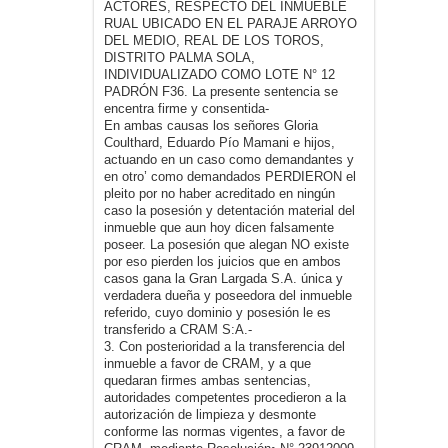
ACTORES, RESPECTO DEL INMUEBLE
RUAL UBICADO EN EL PARAJE ARROYO
DEL MEDIO, REAL DE LOS TOROS,
DISTRITO PALMA SOLA,
INDIVIDUALIZADO COMO LOTE N° 12
PADRÓN F36. La presente sentencia se
encentra firme y consentida-
En ambas causas los señores Gloria
Coulthard, Eduardo Pío Mamani e hijos,
actuando en un caso como demandantes y
en otro’ como demandados PERDIERON el
pleito por no haber acreditado en ningún
caso la posesión y detentación material del
inmueble que aun hoy dicen falsamente
poseer. La posesión que alegan NO existe
por eso pierden los juicios que en ambos
casos gana la Gran Largada S.A. única y
verdadera dueña y poseedora del inmueble
referido, cuyo dominio y posesión le es
transferido a CRAM S:A.-
3. Con posterioridad a la transferencia del
inmueble a favor de CRAM, y a que
quedaran firmes ambas sentencias,
autoridades competentes procedieron a la
autorización de limpieza y desmonte
conforme las normas vigentes, a favor de