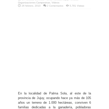
Organizaciones Campesinas
,
Videos
26 febrero, 2010
2 Comentarios
5,781 Visitas
En la localidad de Palma Sola, al este de la
provincia de Jujuy, ocupando hace ya más de 105
años un terreno de 1.000 hectáreas, conviven 6
familias dedicadas a la ganadería, pobladoras