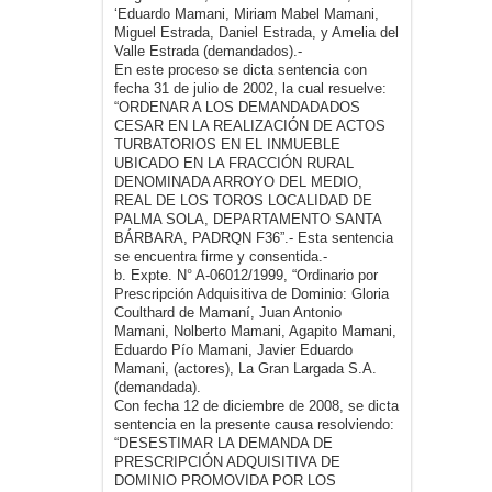
‘Eduardo Mamani, Miriam Mabel Mamani,
Miguel Estrada, Daniel Estrada, y Amelia del
Valle Estrada (demandados).-
En este proceso se dicta sentencia con
fecha 31 de julio de 2002, la cual resuelve:
“ORDENAR A LOS DEMANDADADOS
CESAR EN LA REALIZACIÓN DE ACTOS
TURBATORIOS EN EL INMUEBLE
UBICADO EN LA FRACCIÓN RURAL
DENOMINADA ARROYO DEL MEDIO,
REAL DE LOS TOROS LOCALIDAD DE
PALMA SOLA, DEPARTAMENTO SANTA
BÁRBARA, PADRQN F36”.- Esta sentencia
se encuentra firme y consentida.-
b. Expte. N° A-06012/1999, “Ordinario por
Prescripción Adquisitiva de Dominio: Gloria
Coulthard de Mamaní, Juan Antonio
Mamani, Nolberto Mamani, Agapito Mamani,
Eduardo Pío Mamani, Javier Eduardo
Mamani, (actores), La Gran Largada S.A.
(demandada).
Con fecha 12 de diciembre de 2008, se dicta
sentencia en la presente causa resolviendo:
“DESESTIMAR LA DEMANDA DE
PRESCRIPCIÓN ADQUISITIVA DE
DOMINIO PROMOVIDA POR LOS