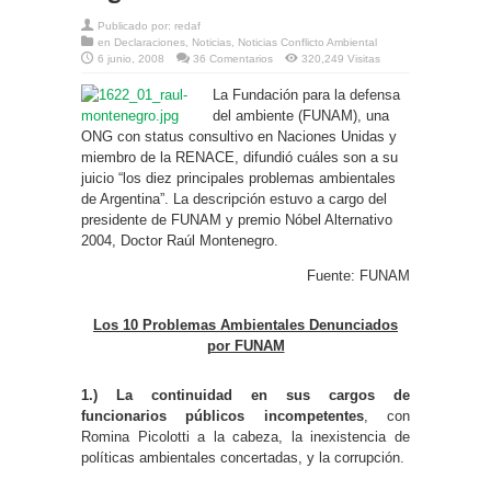
Publicado por:
redaf
en
Declaraciones
,
Noticias
,
Noticias Conflicto Ambiental
6 junio, 2008
36 Comentarios
320,249 Visitas
La Fundación para la defensa
del ambiente (FUNAM), una
ONG con status consultivo en Naciones Unidas y
miembro de la RENACE, difundió cuáles son a su
juicio “los diez principales problemas ambientales
de Argentina”. La descripción estuvo a cargo del
presidente de FUNAM y premio Nóbel Alternativo
2004, Doctor Raúl Montenegro.
Fuente: FUNAM
Los 10 Problemas Ambientales Denunciados
por FUNAM
1.)
La continuidad en sus cargos de
funcionarios públicos incompetentes
, con
Romina Picolotti a la cabeza, la inexistencia de
políticas ambientales concertadas, y la corrupción.