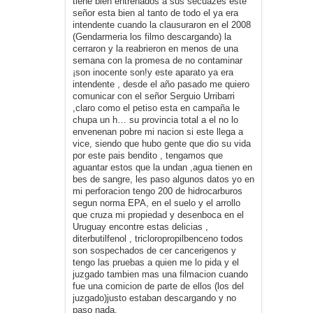
tiene bien entrenados a sus secuazes este
señor esta bien al tanto de todo el ya era
intendente cuando la clausuraron en el 2008
(Gendarmeria los filmo descargando) la
cerraron y la reabrieron en menos de una
semana con la promesa de no contaminar
¡son inocente son!y este aparato ya era
intendente , desde el año pasado me quiero
comunicar con el señor Serguio Urribarri
,claro como el petiso esta en campaña le
chupa un h… su provincia total a el no lo
envenenan pobre mi nacion si este llega a
vice, siendo que hubo gente que dio su vida
por este pais bendito , tengamos que
aguantar estos que la undan ,agua tienen en
bes de sangre, les paso algunos datos yo en
mi perforacion tengo 200 de hidrocarburos
segun norma EPA, en el suelo y el arrollo
que cruza mi propiedad y desenboca en el
Uruguay encontre estas delicias ,
diterbutilfenol , tricloropropilbenceno todos
son sospechados de cer cancerigenos y
tengo las pruebas a quien me lo pida y el
juzgado tambien mas una filmacion cuando
fue una comicion de parte de ellos (los del
juzgado)justo estaban descargando y no
paso nada.