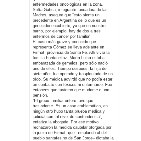
enfermedades oncológicas en la zona.
Sofía Gatica, integrante fundadora de las
Madres, asegura que “esto sienta un
precedente en Argentina de lo que es un
genocidio encubierto, ya que en nuestro
barrio, por ejemplo, hay de dos a tres
enfermos de cáncer por familia”.
El caso más grave y conocido que
representa Gómez se lleva adelante en
Firmat, provincia de Santa Fe. Allí vivía la
familia Fontanellaz. María Luisa estaba
embarazada de gemelos, pero sólo nació
uno de ellos. Tiempo después, la hija de
siete años fue operada y trasplantada de un
oído. Su médica advirtió que no podía estar
en contacto con tóxicos ni enfermarse. Fue
entonces que tuvieron que mudarse a una
pensión.
“El grupo familiar entero tuvo que
trasladarse. Es un caso emblemático, en
ningún otro hubo tanta prueba médica y
judicial con tal nivel de contundencia”,
enfatiza la abogada. Por ese motivo
rechazaron la medida cautelar otorgada por
la jueza de Firmat, que –emulando al del
pueblo santafesino de San Jorge– dictaba la