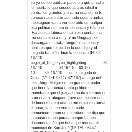
se ya donde publicar pareciera que a nadie
le inporta lo que susede aca es dificil ir
contra los grandes y encima cuando no te
conoce nadie se te ace todo cuesta arriba(
inbestiguen van a ver que todo es real)por
eso publico numero de denuncia y telefono
,Fanaquica fabrica de celulosa contamina,
me contamina a mi y al rió Uruguay por
descargas sin tratar tengo filmaciones y
analices que respaldan lo que digo y el
juzgado también, hice la denuncia (Nº 03-
167-10
begin_of_the_skype_highlighting 03-
167-10 03-167-10 03-167-
10 03-167-10 en el juzgado de
Colon (Nº TEL 03447-421167) a cargo del
juez Jorge Malgor es tan grande el poder
que tiene la fabrica (tanto politico o
monetario) que el juzgado no da informes ni
a mi ni a mi abogado (tuve que buscar uno
de buenos aires) acá no me quisieron tomar
el caso, la ultima ves que pude
comunicarme con un secretario me dijo que
la causa estaba parada porque faltaba
documentación que tiene que mandar el
municipio de San José (Nº TEL 03447-