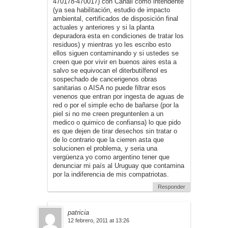
470178-470017) con Canali como intendente
(ya sea habilitación, estudio de impacto
ambiental, certificados de disposición final
actuales y anteriores y si la planta
depuradora esta en condiciones de tratar los
residuos) y mientras yo les escribo esto
ellos siguen contaminando y si ustedes se
creen que por vivir en buenos aires esta a
salvo se equivocan el diterbutilfenol es
sospechado de cancerigenos obras
sanitarias o AISA no puede filtrar esos
venenos que entran por ingesta de aguas de
red o por el simple echo de bañarse (por la
piel si no me creen preguntenlen a un
medico o quimico de confiansa) lo que pido
es que dejen de tirar desechos sin tratar o
de lo contrario que la cierren asta que
solucionen el problema, y seria una
vergüenza yo como argentino tener que
denunciar mi país al Uruguay que contamina
por la indiferencia de mis compatriotas.
Responder
patricia
12 febrero, 2011 at 13:26