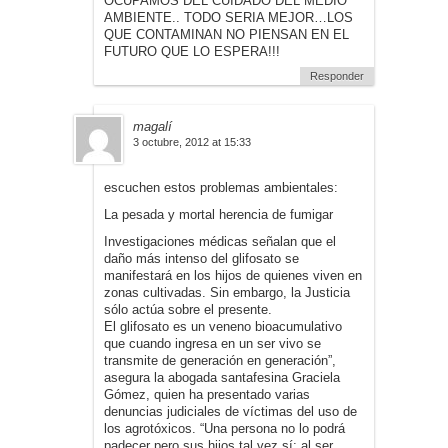
OCUPAMOS DEL CUIDADO DEL MEDIO
AMBIENTE.. TODO SERIA MEJOR…LOS
QUE CONTAMINAN NO PIENSAN EN EL
FUTURO QUE LO ESPERA!!!
Responder
magalí
3 octubre, 2012 at 15:33
escuchen estos problemas ambientales:
La pesada y mortal herencia de fumigar
Investigaciones médicas señalan que el
daño más intenso del glifosato se
manifestará en los hijos de quienes viven en
zonas cultivadas. Sin embargo, la Justicia
sólo actúa sobre el presente.
El glifosato es un veneno bioacumulativo
que cuando ingresa en un ser vivo se
transmite de generación en generación”,
asegura la abogada santafesina Graciela
Gómez, quien ha presentado varias
denuncias judiciales de víctimas del uso de
los agrotóxicos. “Una persona no lo podrá
padecer pero sus hijos tal vez sí; al ser