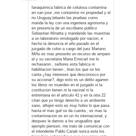
fanaquimica fabrica de celulosa contamina
en san jose ,me contamino mi propiedad y el
rio Uruguay,lebanto las pruebas como
manda la ley con una ingeniera agronoma y
en presencia de un escribano publico
Sebastian Minatta y mandando las muestras
a un laboratorio omologado por nacion, e
hecho la denuncia el año pasado en el
juzgado de colon a cargo del juez Mariano
Miño es mas presento un recurso de amparo
el y su secretaria Maria Errecart me lo
rechasaron , señores esta fabrica ni
habilitacion tienen , tiran los que se les
canta ¿hay intereses que desconosco por
su accionar?, digo esto es un delito agarren
los libros no muerden en el juzgado ni la
costitucion tienen ni la nacinal ni la
entrerriana en el articulo 41 y en la otra 22
citan que yo tengo derecho a un ambiente
sano, aflojen esto es muy hobio lo que pasa
hasta el mas guil se da cuenta , es mas la
contaminacion es en un rio internacional, y
despues le damos a los uruguallos que
ejemplo piensen, me trato de comunicar con
el intendente Pablo Canali nunca esta los