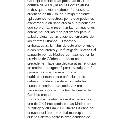
Consejo prohibió esas prácticas el 21 de
octubre de 2009”, asegura Gómez en los
textos que envió al exterior. “La cosecha
argentina en un 70% se fumiga mediante
aplicaciones terrestres, por lo que podemos
aseverar que en nada afecta a la producción
que se prohíba o restrinjan las fumigaciones
aéreas por ser las más peligrosas para la
salud y alejar las aplicaciones terrestres de
los centros urbanos.”Glifosato y
embarazadas. En abril de este año, el juicio
a dos productores y un fumigador llevados al
banquillo por las Madres de Ituzaingó, en la
provincia de Córdoba, marcará un
precedente. Hace una década atrás, el grupo
de madres se organizó para investigar qué
pasaba con sus vecinos: chicos con
barbijos, personas con pañuelos en la
cabeza, proliferación de enfermedades
nunca pensadas, eran cada vez más
frecuentes a pocos minutos del centro de
Córdoba capital.
Sobre los acusados pesan dos denuncias:
una de 2004 impulsada por las Madres de
Ituzaingó y otra de 2008, llevada a cabo por
personal del área de Salud municipal,
quienes alertan sobre la gran cantidad de