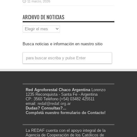
11 marzo, 2026
ARCHIVO DE NOTICIAS
Archivo
de
Noticias
Busca noticias e información en nuestro sitio
Red Agroforestal Chaco Argentina
Lorenzo
1235 Reconquista - Santa Fe - Argentina
CP: 3560 Teléfono (+54) 03482 425511
email:
redaf@redaf.org.ar
Dudas? Consultas?...
Completá nuestro formulario de Contacto!
La REDAF cuenta con el apoyo integral de la
Agencia de Cooperación de los Católicos de