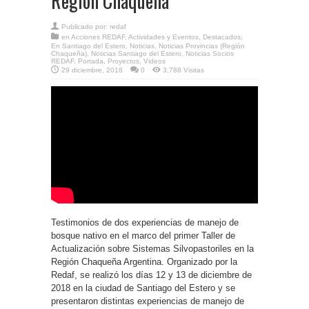
Región Chaqueña
Publicado por:
redaf
en
Acciones REDAF
,
Actividades y Eventos
,
Destacados
,
En Santiago del Estero
,
Noticias
,
Noticias Provincias (Región
Chaqueña)
,
Noticias Santiago del Estero
,
Noticias Socios
REDAF
,
Portada
,
Proyectos
,
Videos
29 diciembre, 2018
0
3,788 Visitas
Testimonios de dos experiencias de manejo de
bosque nativo en el marco del primer Taller de
Actualización sobre Sistemas Silvopastoriles en la
Región Chaqueña Argentina. Organizado por la
Redaf, se realizó los días 12 y 13 de diciembre de
2018 en la ciudad de Santiago del Estero y se
presentaron distintas experiencias de manejo de