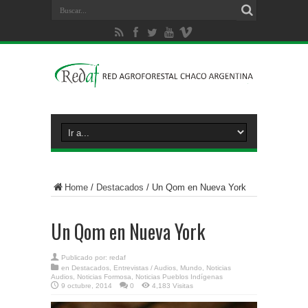
Home
/
Destacados
/
Un Qom en Nueva York
Un Qom en Nueva York
Publicado por:
redaf
en
Destacados
,
Entrevistas / Audios
,
Mundo
,
Noticias
Audios
,
Noticias Formosa
,
Noticias Pueblos Indígenas
9 octubre, 2014
0
4,183 Visitas