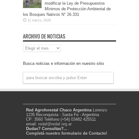
modificar la Ley de Presupuestos
Mínimos de Protección Ambiental de
los Bosques Nativos N° 26.331
11 marzo, 2026
ARCHIVO DE NOTICIAS
Archivo
de
Noticias
Busca noticias e información en nuestro sitio
Red Agroforestal Chaco Argentina
Lorenzo
1235 Reconquista - Santa Fe - Argentina
CP: 3560 Teléfono (+54) 03482 425511
email:
redaf@redaf.org.ar
Dudas? Consultas?...
Completá nuestro formulario de Contacto!