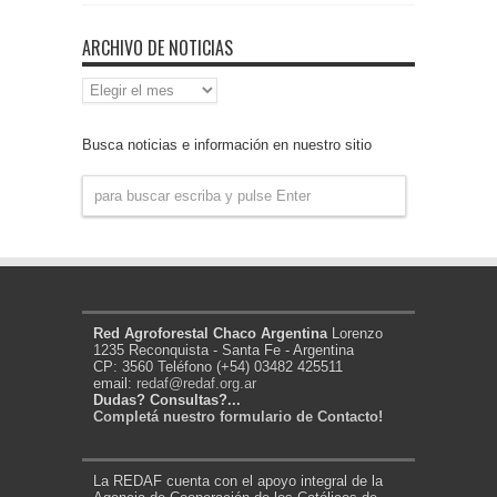
ARCHIVO DE NOTICIAS
Archivo
de
Noticias
Busca noticias e información en nuestro sitio
Red Agroforestal Chaco Argentina
Lorenzo
1235 Reconquista - Santa Fe - Argentina
CP: 3560 Teléfono (+54) 03482 425511
email:
redaf@redaf.org.ar
Dudas? Consultas?...
Completá nuestro formulario de Contacto!
La REDAF cuenta con el apoyo integral de la