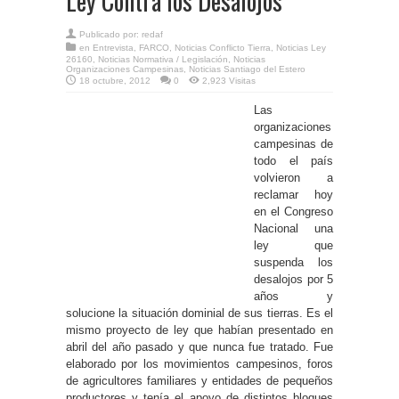
Ley Contra los Desalojos
Publicado por:
redaf
en
Entrevista
,
FARCO
,
Noticias Conflicto Tierra
,
Noticias Ley
26160
,
Noticias Normativa / Legislación
,
Noticias
Organizaciones Campesinas
,
Noticias Santiago del Estero
18 octubre, 2012
0
2,923 Visitas
Las
organizaciones
campesinas de
todo el país
volvieron a
reclamar hoy
en el Congreso
Nacional una
ley que
suspenda los
desalojos por 5
años y
solucione la situación dominial de sus tierras. Es el
mismo proyecto de ley que habían presentado en
abril del año pasado y que nunca fue tratado. Fue
elaborado por los movimientos campesinos, foros
de agricultores familiares y entidades de pequeños
productores y tenía el apoyo de distintos bloques