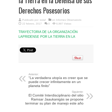
la Tierra en la Defensa de sus
Derechos Posesorios
Publicado por:
redaf
en
Informes Observatorio
22 febrero, 2017
0
6,997 Visitas
TRAYECTORIA DE LA ORGANIZACIÓN
LAPRIDENSE POR LA TIERRA EN LA
Anterior:
“La verdadera utopía es creer que se
puede crecer infinitamente en un
planeta finito”
Siguiente:
El Comité Interdisciplinario del sitio
Ramsar Jaaukanigás se propone
terminar su plan de manejo este año