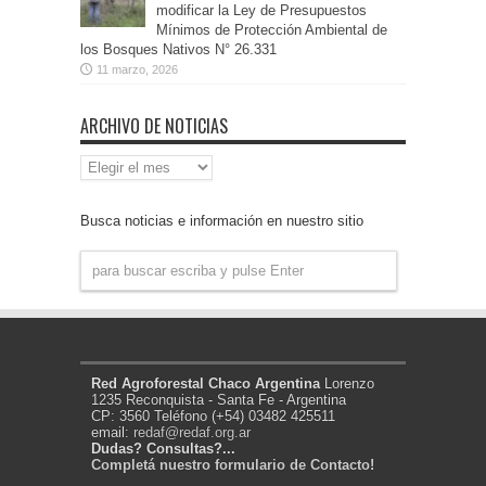
modificar la Ley de Presupuestos
Mínimos de Protección Ambiental de
los Bosques Nativos N° 26.331
11 marzo, 2026
ARCHIVO DE NOTICIAS
Archivo
de
Noticias
Busca noticias e información en nuestro sitio
Red Agroforestal Chaco Argentina
Lorenzo
1235 Reconquista - Santa Fe - Argentina
CP: 3560 Teléfono (+54) 03482 425511
email:
redaf@redaf.org.ar
Dudas? Consultas?...
Completá nuestro formulario de Contacto!