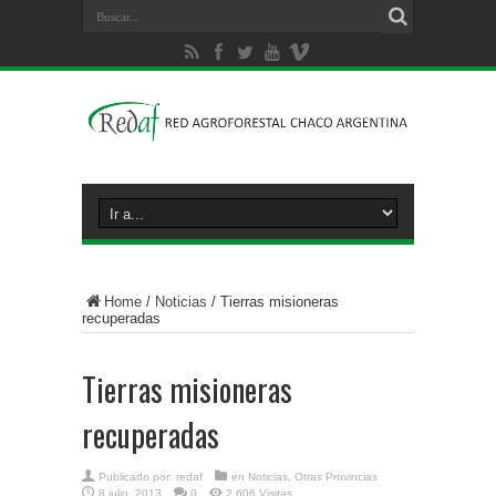
Home
/
Noticias
/
Tierras misioneras
recuperadas
Tierras misioneras
recuperadas
Publicado por:
redaf
en
Noticias
,
Otras Provincias
8 julio, 2013
0
2,606 Visitas