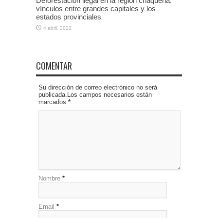
Deforestación ilegal en la región chaqueña:
vínculos entre grandes capitales y los
estados provinciales
4 abril, 2022
COMENTAR
Su dirección de correo electrónico no será
publicada.Los campos necesarios están
marcados
*
Nombre
*
Email
*