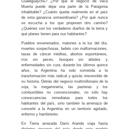
Gualeguaychú? ¿Por qué el negocio de Vaca
Muerta puede dejar una parte de la Patagonia
inhabitable? ¿Cuánto queda realmente en el país
de esta ganancia extraordinaria? ¿Por qué nunca
se escucha a los que proponen otro camino?
¿Quiénes son los verdaderos dueños de la tierra y
qué planes tienen para sus habitantes?
Pueblos envenenados, matones a la luz del día,
muertes sospechosas, bebés con malformaciones,
tasas de cáncer inéditas, abortos espontáneos,
ríos sin peces, bosques sin árboles y
enfermedades sin cura: durante los últimos quince
años, la Argentina ha sido sometida a la
transformación más radical y quizás irreversible de
su historia. Detrás del negocio multimillonario de la
soja, la megaminería, las pasteras y los
combustibles no convencionales, no sólo hay
consecuencias inmediatas para todos los
habitantes del país, sino también la amenaza de
convertir a la Argentina en un territorio agotado,
enfermo y hambriento.
En Tierra arrasada Darío Aranda viaja hasta
distintos rincones del país donde este modelo