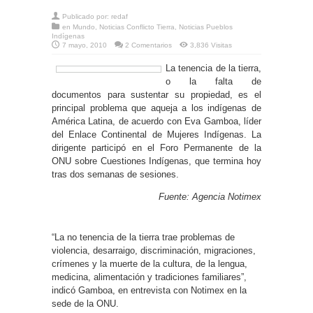
Publicado por:
redaf
en
Mundo
,
Noticias Conflicto Tierra
,
Noticias Pueblos
Indígenas
7 mayo, 2010
2 Comentarios
3,836 Visitas
La tenencia de la tierra,
o la falta de
documentos para sustentar su propiedad, es el
principal problema que aqueja a los indígenas de
América Latina, de acuerdo con Eva Gamboa, líder
del Enlace Continental de Mujeres Indígenas. La
dirigente participó en el Foro Permanente de la
ONU sobre Cuestiones Indígenas, que termina hoy
tras dos semanas de sesiones.
Fuente: Agencia Notimex
“La no tenencia de la tierra trae problemas de
violencia, desarraigo, discriminación, migraciones,
crímenes y la muerte de la cultura, de la lengua,
medicina, alimentación y tradiciones familiares”,
indicó Gamboa, en entrevista con Notimex en la
sede de la ONU.