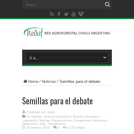
Home
/
Noticias
/
Semillas para el debate
Semillas para el debate
Publicado por:
redaf
en
Noticias
,
Noticias Agrotóxicos
,
Noticias Normativa /
Legislación
,
Noticias Organizaciones Campesinas
,
Soberanía
Alimentaria
,
Soja
,
Transgénicos
20 febrero, 2014
0
3,255 Visitas