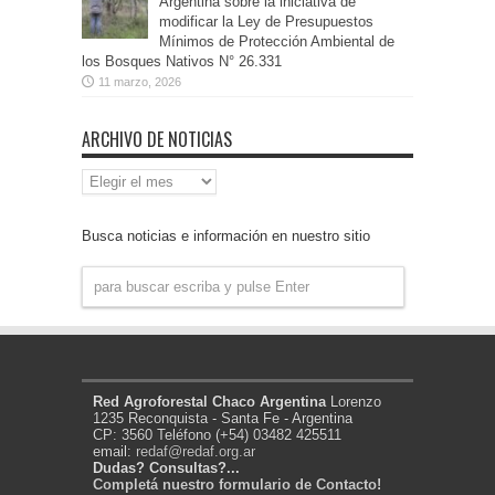
Argentina sobre la iniciativa de
modificar la Ley de Presupuestos
Mínimos de Protección Ambiental de
los Bosques Nativos N° 26.331
11 marzo, 2026
ARCHIVO DE NOTICIAS
Archivo
de
Noticias
Busca noticias e información en nuestro sitio
Red Agroforestal Chaco Argentina
Lorenzo
1235 Reconquista - Santa Fe - Argentina
CP: 3560 Teléfono (+54) 03482 425511
email:
redaf@redaf.org.ar
Dudas? Consultas?...
Completá nuestro formulario de Contacto!