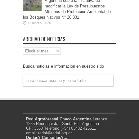
Argentina sobre la iniciativa de
modificar la Ley de Presupuestos
Mínimos de Protección Ambiental de
los Bosques Nativos N° 26.331
11 marzo, 2026
ARCHIVO DE NOTICIAS
Archivo
de
Noticias
Busca noticias e información en nuestro sitio
Red Agroforestal Chaco Argentina
Lorenzo
1235 Reconquista - Santa Fe - Argentina
CP: 3560 Teléfono (+54) 03482 425511
email:
redaf@redaf.org.ar
Dudas? Consultas?...