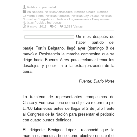
Publicado por:
redaf
en
Noticias
,
Noticias Actividades
,
Noticias Chaco
,
Noticias
Conflicto Tierra
,
Noticias Formosa
,
Noticias Ley 26160
,
Noticias
Normativa / Legislación
,
Noticias Organizaciones Campesinas
,
Noticias Pueblos Indígenas
9 mayo, 2011
0
2,338 Visitas
Un mes después de
haber partido del
paraje Fortín Belgrano, llegó ayer (domingo 8 de
mayo) a Resistencia la marcha campesina que se
dirige hacia Buenos Aires para reclamar frenar los
desalojos y poner fin a la extranjerización de la
tierra.
Fuente: Diario Norte
La treintena de representantes campesinos de
Chaco y Formosa tiene como objetivo recorrer a pie
1.700 kilómetros antes de llegar el 2 de julio frente
al Congreso de la Nación para presentar el petitorio
con cuatro puntos definidos.
El dirigente Benigno López, reconoció que la
marcha campesina tiene como objetivo principal el