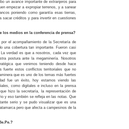
ubo un avance importante de extranjeros para
uen empezar a expropiar terrenos, y a sanear
 bancos poniendo como garantía esas tierras,
a sacar créditos y para invertir en cuestiones
de los medios en la conferencia de prensa?
o por el acompañamiento de la Secretaría de
do una cobertura tan importante. Fueron casi
l. La verdad es que a nosotros, cada vez que
tra postura ante la megaminería. Nosotros
tratégica que venimos teniendo desde hace
fuerte estos conflictos territoriales que no
gaminera que es uno de los temas más fuertes
dad fue un éxito, hoy estamos viendo las
iales, como digitales e incluso en la prensa
que hizo la secretaría, la representación de
o y eso también se refleja en las notas. Que
tante serio y se pudo visualizar que es una
 Catamarca pero que afecta a campesinos de la
Be.Pe.?