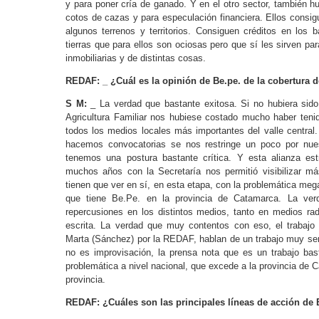
y para poner cría de ganado. Y en el otro sector, también h
cotos de cazas y para especulación financiera. Ellos consig
algunos terrenos y territorios. Consiguen créditos en los
tierras que para ellos son ociosas pero que sí les sirven par
inmobiliarias y de distintas cosas.
REDAF: _ ¿Cuál es la opinión de Be.pe. de la cobertura 
S M:
_ La verdad que bastante exitosa. Si no hubiera sid
Agricultura Familiar nos hubiese costado mucho haber teni
todos los medios locales más importantes del valle centra
hacemos convocatorias se nos restringe un poco por nues
tenemos una postura bastante crítica. Y esta alianza es
muchos años con la Secretaría nos permitió visibilizar más 
tienen que ver en sí, en esta etapa, con la problemática me
que tiene Be.Pe. en la provincia de Catamarca. La ver
repercusiones en los distintos medios, tanto en medios rad
escrita. La verdad que muy contentos con eso, el trabajo 
Marta (Sánchez) por la REDAF, hablan de un trabajo muy seri
no es improvisación, la prensa nota que es un trabajo bas
problemática a nivel nacional, que excede a la provincia de
provincia.
REDAF: ¿Cuáles son las principales líneas de acción de 