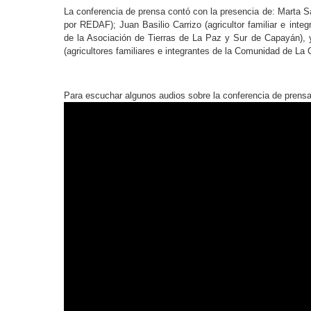
La conferencia de prensa contó con la presencia de: Marta Sá
por REDAF); Juan Basilio Carrizo (agricultor familiar e inte
de la Asociación de Tierras de La Paz y Sur de Capayán), y
(agricultores familiares e integrantes de la Comunidad de La
Para escuchar algunos audios sobre la conferencia de prensa