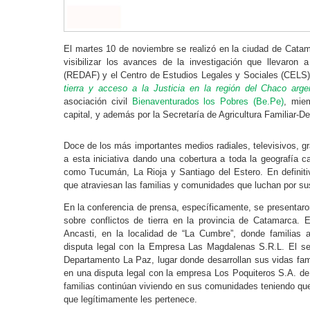
El martes 10 de noviembre se realizó en la ciudad de Catam
visibilizar los avances de la investigación que llevaron
(REDAF) y el Centro de Estudios Legales y Sociales (CEL
tierra y acceso a la Justicia en la región del Chaco arge
asociación civil
Bienaventurados los Pobres (Be.Pe)
, mie
capital, y además por la Secretaría de Agricultura Familiar-
Doce de los más importantes medios radiales, televisivos, grá
a esta iniciativa dando una cobertura a toda la geografía 
como Tucumán, La Rioja y Santiago del Estero. En definitiv
que atraviesan las familias y comunidades que luchan por su
En la conferencia de prensa, específicamente, se presentaro
sobre conflictos de tierra en la provincia de Catamarca.
Ancasti, en la localidad de “La Cumbre”, donde familias a
disputa legal con la Empresa Las Magdalenas S.R.L. El se
Departamento La Paz, lugar donde desarrollan sus vidas fami
en una disputa legal con la empresa Los Poquiteros S.A. d
familias continúan viviendo en sus comunidades teniendo que 
que legítimamente les pertenece.