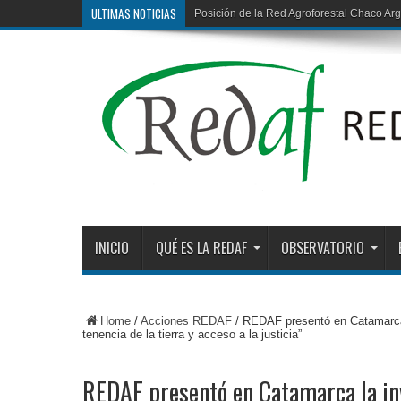
ULTIMAS NOTICIAS
Posición de la Red Agroforestal Chaco Arg
Deforestación ilegal en la región chaqueña
INICIO
QUÉ ES LA REDAF
OBSERVATORIO
Home
/
Acciones REDAF
/
REDAF presentó en Catamarca l
tenencia de la tierra y acceso a la justicia”
REDAF presentó en Catamarca la in