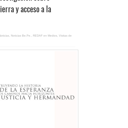
ierra y acceso a la
Noticias
,
Noticias Be.Pe.
,
REDAF en Medios
,
Visitas de