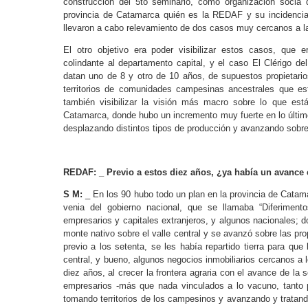
construcción del 5to seminario, como organización socia 
provincia de Catamarca quién es la REDAF y su incidencia
llevaron a cabo relevamiento de dos casos muy cercanos a la 
El otro objetivo era poder visibilizar estos casos, que 
colindante al departamento capital, y el caso El Clérigo d
datan uno de 8 y otro de 10 años, de supuestos propietari
territorios de comunidades campesinas ancestrales que es
también visibilizar la visión más macro sobre lo que está
Catamarca, donde hubo un incremento muy fuerte en lo último
desplazando distintos tipos de producción y avanzando sobre 
REDAF: _ Previo a estos diez años, ¿ya había un avance c
S M:
_ En los 90 hubo todo un plan en la provincia de Catama
venia del gobierno nacional, que se llamaba “Diferimen
empresarios y capitales extranjeros, y algunos nacionales; 
monte nativo sobre el valle central y se avanzó sobre las pr
previo a los setenta, se les había repartido tierra para qu
central, y bueno, algunos negocios inmobiliarios cercanos a 
diez años, al crecer la frontera agraria con el avance de l
empresarios -más que nada vinculados a lo vacuno, tanto 
tomando territorios de los campesinos y avanzando y tratand