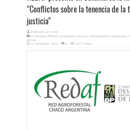
“Conflictos sobre la tenencia de la t
justicia”
Publicado por:
redaf
en
Acciones REDAF
,
Actividades y Eventos
,
Declaraciones
,
Destacados
,
prensa
14 noviembre, 2015
0
5,077 Visitas