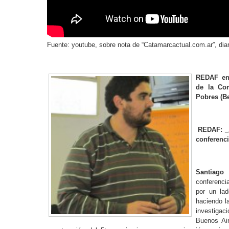
Fuente: youtube, sobre nota de “Catamarcactual.com.ar”, diar
REDAF ent
de la Com
Pobres (Be
REDAF: _¿
conferenc
Santiago
conferenci
por un lad
haciendo la
investigac
Buenos Air