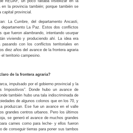
de REDAF, un poco faltaba visibilizar en la
 en la provincia también; porque también se
capital provincial.
eran: La Cumbre, del departamento Ancasti,
el departamento La Paz. Estos dos conflictos
os que fueron alambrando, intentando usurpar
tán viviendo y produciendo ahí. La idea era
 pasando con los conflictos territoriales en
s diez años del avance de la frontera agraria
el territorio campesino.
laro de la frontera agraria?
rca, impulsado por el gobierno provincial y la
tos Impositivos”. Donde hubo un avance de
donde también hubo una tala indiscriminada de
opiedades de algunos colonos que en los 70, y
e la produzcan. Ese fue un avance en el valle
los grandes centros urbanos. Pero los últimos
a soja, se generó el avance de muchos grandes
para carnes como para leche- y ellos fueron
o de conseguir tierras para poner sus tambos