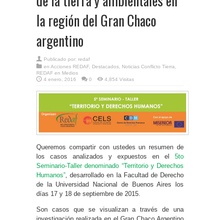
de la tierra y ambientales en
la región del Gran Chaco
argentino
Publicado por:
redaf
en
Acciones REDAF
,
Destacados
,
Noticias Conflicto Tierra
,
REDAF en Medios
4 enero, 2016
0
4,854 Visitas
Queremos compartir con ustedes un resumen de
los casos analizados y expuestos en el
5to
Seminario-Taller denominado “Territorio y Derechos
Humanos”
, desarrollado en la Facultad de Derecho
de la Universidad Nacional de Buenos Aires los
días 17 y 18 de septiembre de 2015.
Son casos que se visualizan a través de una
investigación realizada en el Gran Chaco Argentino