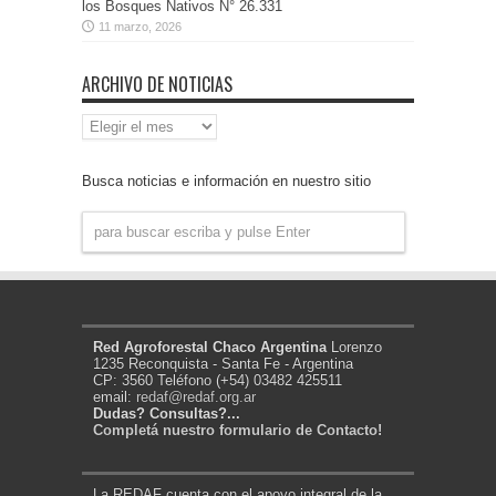
los Bosques Nativos N° 26.331
11 marzo, 2026
ARCHIVO DE NOTICIAS
Archivo
de
Noticias
Busca noticias e información en nuestro sitio
Red Agroforestal Chaco Argentina
Lorenzo
1235 Reconquista - Santa Fe - Argentina
CP: 3560 Teléfono (+54) 03482 425511
email:
redaf@redaf.org.ar
Dudas? Consultas?...
Completá nuestro formulario de Contacto!
La REDAF cuenta con el apoyo integral de la