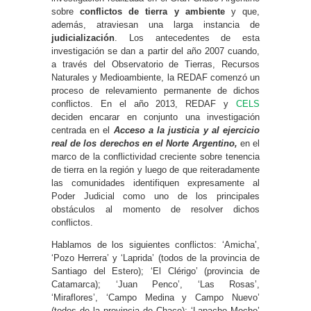
sobre
conflictos de tierra y ambiente
y que,
además, atraviesan una larga instancia de
judicialización
. Los antecedentes de esta
investigación se dan a partir del año 2007 cuando,
a través del Observatorio de Tierras, Recursos
Naturales y Medioambiente, la REDAF comenzó un
proceso de relevamiento permanente de dichos
conflictos. En el año 2013, REDAF y
CELS
deciden encarar en conjunto una investigación
centrada en el
Acceso a la justicia y al ejercicio
real de los derechos en el Norte Argentino,
en el
marco de la conflictividad creciente sobre tenencia
de tierra en la región y luego de que reiteradamente
las comunidades identifiquen expresamente al
Poder Judicial como uno de los principales
obstáculos al momento de resolver dichos
conflictos.
Hablamos de los siguientes conflictos: ‘Amicha’,
‘Pozo Herrera’ y ‘Laprida’ (todos de la provincia de
Santiago del Estero); ‘El Clérigo’ (provincia de
Catamarca); ‘Juan Penco’, ‘Las Rosas’,
‘Miraflores’, ‘Campo Medina y Campo Nuevo’
(todos de la provincia de Chaco); ‘Lapacho Mocho’