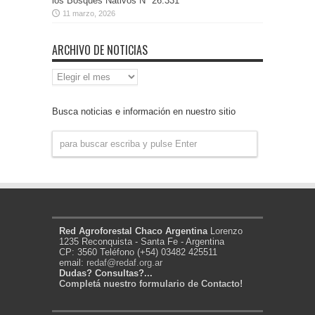
los Bosques Nativos N° 26.331
11 marzo, 2026
ARCHIVO DE NOTICIAS
Archivo
de
Noticias
Busca noticias e información en nuestro sitio
Red Agroforestal Chaco Argentina
Lorenzo
1235 Reconquista - Santa Fe - Argentina
CP: 3560 Teléfono (+54) 03482 425511
email:
redaf@redaf.org.ar
Dudas? Consultas?...
Completá nuestro formulario de Contacto!