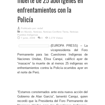
muerte de 25 aborígenes en
enfrentamientos con la
Policía
Publicado por:
redaf
en
Mundo
,
Noticias
,
Noticias Conflicto Tierra
,
Noticias
Pueblos Indígenas
7 junio, 2009
0
2,279 Visitas
(EUROPA PRESS) – La
vicepresidenta del Foro
Permanente para las Cuestiones Indígenas de
Naciones Unidas, Elisa Canqui, calificó ayer de
“masacre” la muerte de al menos 25 indígenas en
enfrentamientos contra la Policía ocurridos ayer en
el norte de Perú.
“Estamos consternados ante esta nueva acción del
Gobierno de Alan García”, lamentó Canqui, quien
recordó que la Presidenta del Foro Permanente de