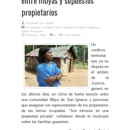
entre mbyas y supuestos
propietarios
Publicado por:
redaf
en
Noticias Conflicto Tierra
,
Noticias Pueblos Indígenas
,
Otras Provincias
3 febrero, 2011
0
3,415 Visitas
Un
conflicto
territorial
que ya se
disputa en
el ámbito
de la
Justicia,
generó en
los últimos días un clima de fuerte tensión entre
una comunidad Mbya de San Ignacio y personas
que aseguran ser representantes de los propietarios
de las tierras ocupadas. “Son intrusos en una
propiedad privada”, señalaron desde el municipio
sobre las familias guaranies.