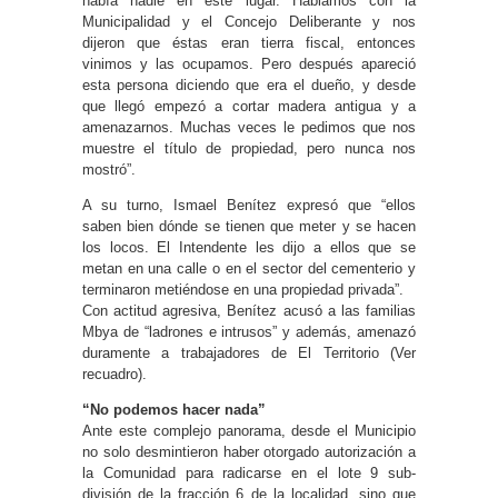
había nadie en este lugar. Hablamos con la
Municipalidad y el Concejo Deliberante y nos
dijeron que éstas eran tierra fiscal, entonces
vinimos y las ocupamos. Pero después apareció
esta persona diciendo que era el dueño, y desde
que llegó empezó a cortar madera antigua y a
amenazarnos. Muchas veces le pedimos que nos
muestre el título de propiedad, pero nunca nos
mostró”.
A su turno, Ismael Benítez expresó que “ellos
saben bien dónde se tienen que meter y se hacen
los locos. El Intendente les dijo a ellos que se
metan en una calle o en el sector del cementerio y
terminaron metiéndose en una propiedad privada”.
Con actitud agresiva, Benítez acusó a las familias
Mbya de “ladrones e intrusos” y además, amenazó
duramente a trabajadores de El Territorio (Ver
recuadro).
“No podemos hacer nada”
Ante este complejo panorama, desde el Municipio
no solo desmintieron haber otorgado autorización a
la Comunidad para radicarse en el lote 9 sub-
división de la fracción 6 de la localidad, sino que