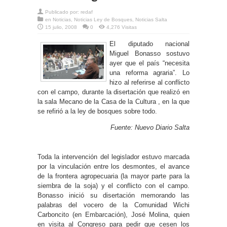
Publicado por:
redaf
en
Noticias
,
Noticias Ley de Bosques
,
Noticias Salta
15 julio, 2008
0
4,276 Visitas
El diputado nacional
Miguel Bonasso sostuvo
ayer que el país “necesita
una reforma agraria”. Lo
hizo al referirse al conflicto
con el campo, durante la disertación que realizó en
la sala Mecano de la Casa de la Cultura , en la que
se refirió a la ley de bosques sobre todo.
Fuente: Nuevo Diario Salta
Toda la intervención del legislador estuvo marcada
por la vinculación entre los desmontes, el avance
de la frontera agropecuaria (la mayor parte para la
siembra de la soja) y el conflicto con el campo.
Bonasso inició su disertación memorando las
palabras del vocero de la Comunidad Wichi
Carboncito (en Embarcación), José Molina, quien
en visita al Congreso para pedir que cesen los