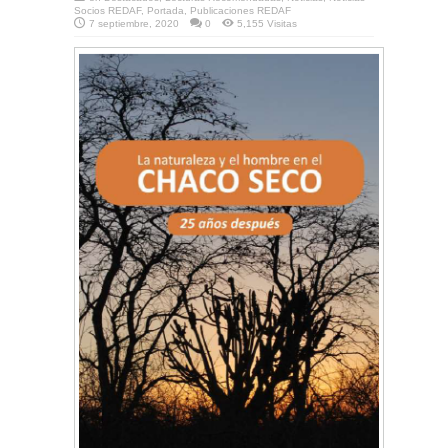
Socios REDAF
,
Portada
,
Publicaciones REDAF
7 septiembre, 2020
0
5,155 Visitas