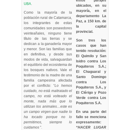
estos parajes
UBA
.
ubicados, en su
mayoría, en el
Como la mayoría de la
departamento La
población rural de Catamarca,
Paz, a 150 km. de
los integrantes de estas
la capital
comunidades son poseedores
provincial.
veinteañales, ninguno tiene
título de las tierras y se
Son tres los
dedican a la ganadería mayor
casos que han
y menor. Son las familias que
tenido resolución:
en definitiva, y desde sus
El Quimilo y San
modos de vida, salvaguardan
Isidro contra Los
el equilibrio del ecosistema de
Poquiteros S.A.;
los bosques nativos. Vale el
El Chaguaral y
testimonio de la madre de una
Santo Domingo
familia campesina afectada
contra Los
por el conflicto: “
Lo hemos
Poquiteros S.A., y
cuidado, no está maltratado el
El Clérigo y Pozo
campo, no está volteado el
Verde contra Los
monte, nada más que lo
Poquiteros S.A.
utilizan los animales…este es
un campo virgen que nadie lo
En una parte del
ha tocado porque no lo
fallo se menciona
permitimos, siempre lo
expresamente:
cuidamos
”.
“
HACER LUGAR