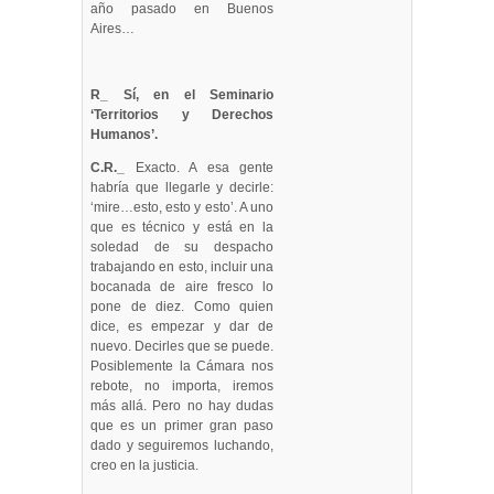
año pasado en Buenos
Aires…
R_ Sí, en el Seminario
‘Territorios y Derechos
Humanos’.
C.R._
Exacto. A esa gente
habría que llegarle y decirle:
‘mire…esto, esto y esto’. A uno
que es técnico y está en la
soledad de su despacho
trabajando en esto, incluir una
bocanada de aire fresco lo
pone de diez. Como quien
dice, es empezar y dar de
nuevo. Decirles que se puede.
Posiblemente la Cámara nos
rebote, no importa, iremos
más allá. Pero no hay dudas
que es un primer gran paso
dado y seguiremos luchando,
creo en la justicia.