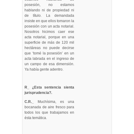
posesión, no estamos
hablando ni de propiedad ni
de título. La demandada
insiste en que ellos tomaron la
posesión con un acta notarial.
Nosotros hicimos caer ese
acta notarial, porque en una
superficie de más de 120 mil
hectáreas no puede decirse
que ‘tomé la posesión’ en un
acta labrada en el ingreso de
un campo de esa dimensión.
Ya había gente adentro.
R_ ¿Esta sentencia sienta
jurisprudencia?.
C.R._
Muchísima, es una
bocanada de aire fresco para
todos los que trabajamos en
ésta temática.