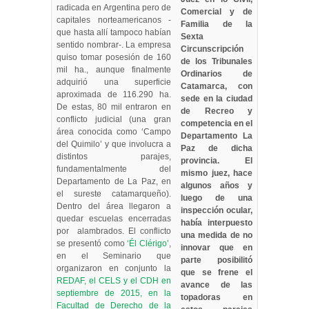
radicada en Argentina pero de
Comercial y de
capitales norteamericanos -
Familia de la
que hasta allí tampoco habían
Sexta
sentido nombrar-. La empresa
Circunscripción
quiso tomar posesión de 160
de los Tribunales
mil ha., aunque finalmente
Ordinarios de
adquirió una superficie
Catamarca, con
aproximada de 116.290 ha.
sede en la ciudad
De estas, 80 mil entraron en
de Recreo y
conflicto judicial (una gran
competencia en el
área conocida como ‘Campo
Departamento La
del Quimilo’ y que involucra a
Paz de dicha
distintos parajes,
provincia. El
fundamentalmente del
mismo juez, hace
Departamento de La Paz, en
algunos años y
el sureste catamarqueño).
luego de una
Dentro del área llegaron a
inspección ocular,
quedar escuelas encerradas
había interpuesto
por alambrados. El conflicto
una medida de no
se presentó como
‘Él Clérigo’
,
innovar que en
en el Seminario que
parte posibilitó
organizaron en conjunto la
que se frene el
REDAF, el CELS y el CDH en
avance de las
septiembre de 2015, en la
topadoras en
Facultad de Derecho de la