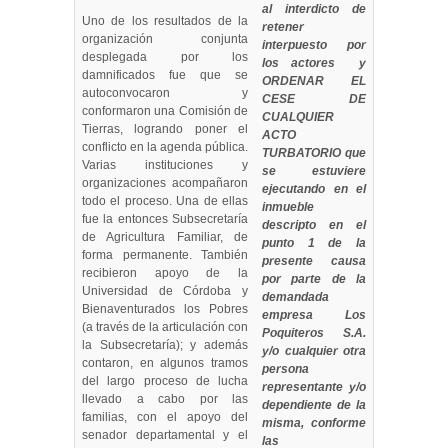
al interdicto de
Uno de los resultados de la
retener
organización conjunta
interpuesto por
desplegada por los
los actores y
damnificados fue que se
ORDENAR EL
autoconvocaron y
CESE DE
conformaron una Comisión de
CUALQUIER
Tierras, logrando poner el
ACTO
conflicto en la agenda pública.
TURBATORIO que
Varias instituciones y
se estuviere
organizaciones acompañaron
ejecutando en el
todo el proceso. Una de ellas
inmueble
fue la entonces Subsecretaría
descripto en el
de Agricultura Familiar, de
punto 1 de la
forma permanente. También
presente causa
recibieron apoyo de la
por parte de la
Universidad de Córdoba y
demandada
Bienaventurados los Pobres
empresa Los
(a través de la articulación con
Poquiteros S.A.
la Subsecretaría); y además
y/o cualquier otra
contaron, en algunos tramos
persona
del largo proceso de lucha
representante y/o
llevado a cabo por las
dependiente de la
familias, con el apoyo del
misma, conforme
senador departamental y el
las