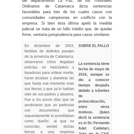
del departamento La Paz, de los Tribunales
Ordinarios de Catamarca dicta sentencias
favorables para tres de los cuatro casos con
comunidades campesinas en conflicto con la
empresa. Si bien ésta última apeló la medida
judicial se trata de un fallo inédito que, de quedar
firme, sentaría jurisprudencia para casos similares.
En diciembre de 2003,
SOBRE EL FALLO
familias de distintos parajes
de la provincia de Catamarca
observaron cómo llegaban
La sentencia tiene
policías, un helicóptero y
fecha de mayo de
topadoras para voltear monte,
2016, aunque se
hacer picadas y alambrar las
dio a conocer
que hasta ese momento eran
tiempo después
sus tierras, y que ya lo habían
debido a trámites
sido de sus padres y abuelos.
de
Fue a los pocos días que se
protocolización,
anoticiaron que un particular
entre otros
con documentos que
motivos. Quien
supuestamente lo acreditaban
dictó la sentencia
como ‘dueño’, al que no
es el Dr. Fernando
conocían, vendió dichas
Adet Caldelari,
tierras a una empresa
Juez en lo Civil,