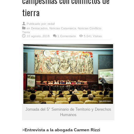
campesinas con conflictos de
tierra
Publicado por:
redaf
en
Destacados
,
Noticias Catamarca
,
Noticias Conflicto
Tierra
10 agosto, 2016
1 Comentario
5,041 Visitas
Jornada del 5° Seminario de Territorio y Derechos
Humanos
>
Entrevista a la abogada Carmen Rizzi