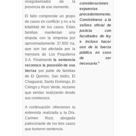
vicegobernador de la
consideraciones
provincia de ese momento.
expuestas
precedentemente.
El fallo comprende un grupo
Comisiónese a la
de casos en conflicto y no a la
señora oficial de
totalidad de los casos. Estas
justicia con
familias mantenían una
facultades de ley
disputa con la empresa por
e incluso hacer
aproximadamente 37.800 ha,
uso de la fuerza
que son las afectada por la
pública en caso
mensura de Los Poquiteros
de ser
S.A. Finalmente
la sentencia
necesario
.”
reconoce la posesión de sus
tierras
por parte de familias
de El Quimilo, San Isidro, El
Chaguaral, Santo Domingo, El
Clérigo y Pozo Verde, reclamo
que venían realizando desde
sus comienzos.
A continuación ofrecemos la
entrevista realizada a la Dra.
Carmen Rizzi, abogada
patrocinante de los tres casos
que tuvieron sentencia.