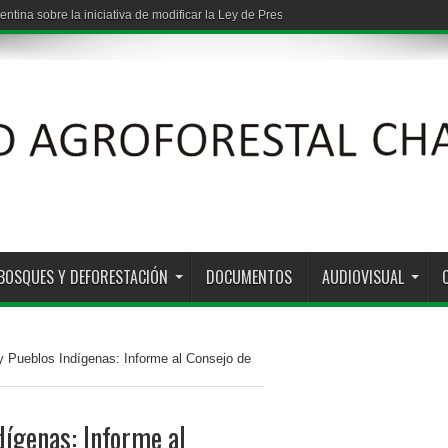
entina sobre la iniciativa de modificar la Ley de Presupuestos Mínimos de Protec
: vínculos entre grandes capitales y los estados provinciales
BOSQUES Y DEFORESTACIÓN
DOCUMENTOS
AUDIOVISUAL
 y Pueblos Indígenas: Informe al Consejo de
dígenas: Informe al