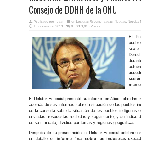
Consejo de DDHH de la ONU
Publicado por:
redaf
en
Lecturas Recomendadas
,
Noticias
,
Noticias 
18 noviembre, 2013
0
3,028 Visitas
El Re
puebl
sexto
Derec
duran
octub
acced
sesió
manten
El Relator Especial presentó su informe temático sobre las i
además de sus informes sobre la situación de los pueblos in
de la consulta sobre la situación de los pueblos indígenas 
enviadas, respuestas recibidas y seguimiento, y su índice d
de su mandato, dividido por temas y regiones geográficas.
Después de su presentación, el Relator Especial celebró una 
en detalle su
informe final sobre las industrias extrac