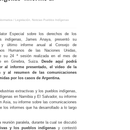
Normativa / Legislación
,
Noticias Pueblos Indígenas
lator Especial sobre los derechos de los
os indígenas, James Anaya, presentó su
 y último informe anual al Consejo de
hos Humanos de las Naciones Unidas,
te su 24 ª sesión realizada en el mes de
re en Ginebra, Suiza.
Desde aquí podrá
er al informe presentado, el video de la
n y al resumen de las comunicaciones
idas por los casos de Argentina.
ndustrias extractivas y los pueblos indígenas,
dígenas en Namibia y El Salvador, su informe
en Asia, su informe sobre las comunicaciones
e los informes que ha desarrollado a lo largo
reunión paralela, durante la cual se discutió
tivas y los pueblos indígenas
y contestó