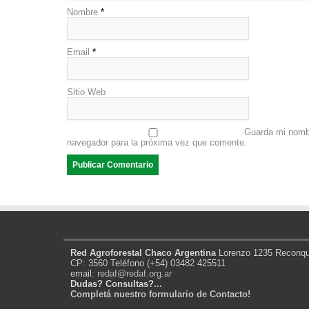
Nombre
*
Email
*
Sitio Web
Guarda mi nombr
navegador para la próxima vez que comente.
Red Agroforestal Chaco Argentina
Lorenzo 1235 Reconqui
CP: 3560 Teléfono (+54) 03482 425511
email:
redaf@redaf.org.ar
Dudas? Consultas?...
Completá nuestro formulario de Contacto!