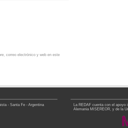
e, correo electrónico y web en este
sta - Santa Fe - Argentina
La REDAF cuenta con el apoyo in
Alemania MISEREOR, y de la Uni