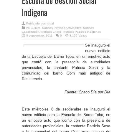
Escuela de Gestión Social
Indígena
Publicado por:
redaf
en
Cultura
,
Noticias
,
Noticias Actividades
,
Noticias
Capacitación
,
Noticias Chaco
,
Noticias Pueblos Indígenas
8 septiembre, 2011
0
8,155 Visitas
Se inauguró el
nuevo edificio
de la Escuela del Barrio Toba, en un emotivo acto
que contó con la presencia de autoridades
provinciales, la cantante Patricia Sosa y la
comunidad del barrio Qom más antiguo de
Resistencia.
Fuente: Chaco Día por Día
Este miércoles 8 de septiembre se inauguró el
nuevo edificio para la Escuela del Barrio Toba, en
un emotivo acto que contó con la presencia de
autoridades provinciales, la cantante Patricia Sosa
y la comunidad del barrio Qom más antiguo de