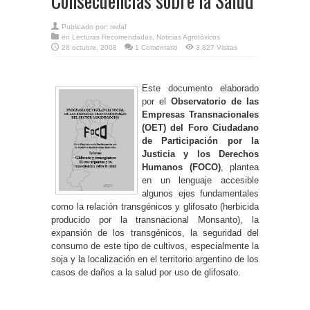
Consecuencias sobre la Salud
Publicado por:
redaf
en
Lecturas Recomendadas
,
Noticias Agrotóxicos
28 octubre, 2008
1 Comentario
3,827 Visitas
Este documento elaborado
por el
Observatorio de las
Empresas Transnacionales
(OET) del Foro Ciudadano
de Participación por la
Justicia y los Derechos
Humanos (FOCO)
, plantea
en un lenguaje accesible
algunos ejes fundamentales
como la relación transgénicos y glifosato (herbicida
producido por la transnacional Monsanto), la
expansión de los transgénicos, la seguridad del
consumo de este tipo de cultivos, especialmente la
soja y la localización en el territorio argentino de los
casos de daños a la salud por uso de glifosato.