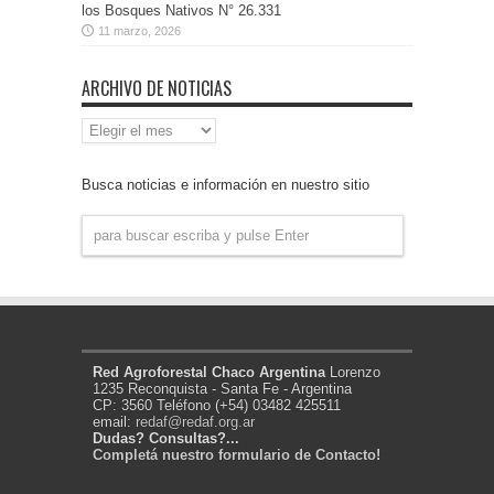
los Bosques Nativos N° 26.331
11 marzo, 2026
ARCHIVO DE NOTICIAS
Archivo
de
Noticias
Busca noticias e información en nuestro sitio
Red Agroforestal Chaco Argentina
Lorenzo
1235 Reconquista - Santa Fe - Argentina
CP: 3560 Teléfono (+54) 03482 425511
email:
redaf@redaf.org.ar
Dudas? Consultas?...
Completá nuestro formulario de Contacto!