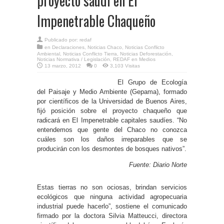
proyecto saudí en El
Impenetrable Chaqueño
Publicado por:
redaf
en
Declaraciones
,
Noticias Chaco
,
Noticias Conflicto
Ambiental
,
Noticias Conflicto Tierra
,
Noticias Deforestación
,
Noticias Normativa / Legislación
,
REDAF en Medios
13 marzo, 2012
0
3,103 Visitas
El Grupo de Ecología
del Paisaje y Medio Ambiente (Gepama), formado
por científicos de la Universidad de Buenos Aires,
fijó posición sobre el proyecto chaqueño que
radicará en El Impenetrable capitales saudíes. “No
entendemos que gente del Chaco no conozca
cuáles son los daños irreparables que se
producirán con los desmontes de bosques nativos”.
Fuente: Diario Norte
Estas tierras no son ociosas, brindan servicios
ecológicos que ninguna actividad agropecuaria
industrial puede hacerlo”, sostiene el comunicado
firmado por la doctora Silvia Matteucci, directora