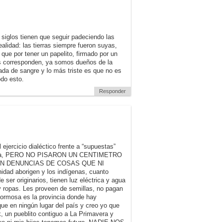
siglos tienen que seguir padeciendo las
ealidad: las tierras siempre fueron suyas,
e por tener un papelito, firmado por un
s corresponden, ya somos dueños de la
gada de sangre y lo más triste es que no es
do esto.
Responder
jercicio dialéctico frente a “supuestas”
Formosa, PERO NO PISARON UN CENTIMETRO
N DENUNCIAS DE COSAS QUE NI
d aborigen y los indígenas, cuanto
ser originarios, tienen luz eléctrica y agua
y ropas. Les proveen de semillas, no pagan
ormosa es la provincia donde hay
 que en ningún lugar del país y creo yo que
, un pueblito contiguo a La Primavera y