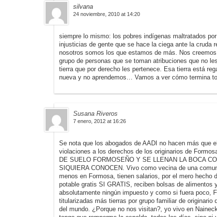
silvana
24 noviembre, 2010 at 14:20
siempre lo mismo: los pobres indígenas maltratados por 
injusticias de gente que se hace la ciega ante la cruda r
nosotros somos los que estamos de más. Nos creemos qu
grupo de personas que se toman atribuciones que no le
tierra que por derecho les pertenece. Esa tierra está re
nueva y no aprendemos… Vamos a ver cómo termina to
Susana Riveros
7 enero, 2012 at 16:26
Se nota que los abogados de AADI no hacen más que el e
violaciones a los derechos de los originarios de 
DE SUELO FORMOSEÑO Y SE LLENAN LA BOCA CO
SIQUIERA CONOCEN. Vivo como vecina de una comunida
menos en Formosa, tienen salarios, por el mero hecho de 
potable gratis SI GRATIS, reciben bolsas de alimentos 
absolutamente ningún impuesto y como si fuera poco, F
titularizadas más tierras por grupo familiar de originario
del mundo. ¿Porque no nos visitan?, yo vivo en Naineck