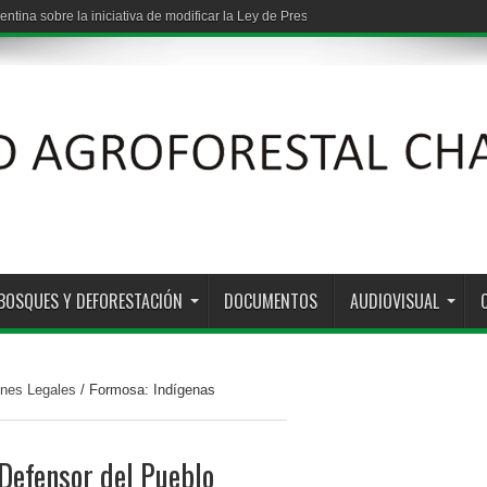
entina sobre la iniciativa de modificar la Ley de Presupuestos Mínimos de Protec
: vínculos entre grandes capitales y los estados provinciales
BOSQUES Y DEFORESTACIÓN
DOCUMENTOS
AUDIOVISUAL
nes Legales
/
Formosa: Indígenas
Defensor del Pueblo