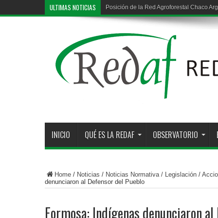
ULTIMAS NOTICIAS
Posición de la Red Agroforestal Chaco Arg
Deforestación ilegal en la región chaqueña
INICIO
QUÉ ES LA REDAF
OBSERVATORIO
Home
/
Noticias
/
Noticias Normativa / Legislación
/
Accio
denunciaron al Defensor del Pueblo
Formosa: Indígenas denunciaron al 