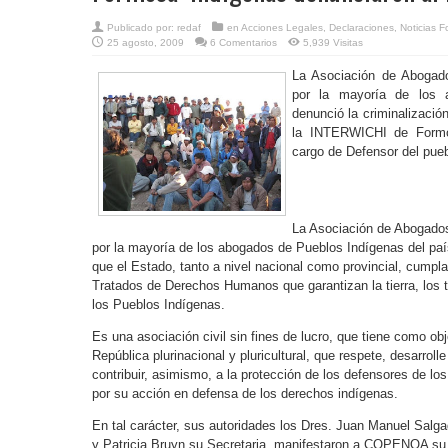
Publicado por:
redaf
en
Acciones Legales
,
Declaraciones
,
Noticias 
25 agosto, 2009
6 Comentarios
5,939 Visitas
La Asociación de Abogado
por la mayoría de los 
denunció la criminalizació
la INTERWICHI de Formos
cargo de Defensor del pue
La Asociación de Abogados
por la mayoría de los abogados de Pueblos Indígenas del pa
que el Estado, tanto a nivel nacional como provincial, cumpl
Tratados de Derechos Humanos que garantizan la tierra, los 
los Pueblos Indígenas.
Es una asociación civil sin fines de lucro, que tiene como ob
República plurinacional y pluricultural, que respete, desarroll
contribuir, asimismo, a la protección de los defensores de l
por su acción en defensa de los derechos indígenas.
En tal carácter, sus autoridades los Dres. Juan Manuel Salga
y Patricia Bruyn su Secretaria, manifestaron a COPENOA su p