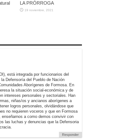
tural
LA PRÓRROGA
19 noviembre, 2021
, está integrada por funcionarios del
e la Defensoría del Pueblo de Nación
s Comunidades Aborígenes de Formosa. En
teresa la situación social-económica y de
n intereses personales y sectoriales. Han
ermas, niñas/os y ancianos aborígenes a
btener logros personales, olvidándose que
es no requieren voceros y que en Formosa
, enseñarnos a como demos convivir con
s las luchas y denuncias que la Defensoria
cracia.
Responder