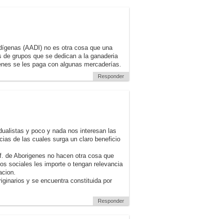
ígenas (AADI) no es otra cosa que una
es de grupos que se dedican a la ganaderia
ienes se les paga con algunas mercaderías.
Responder
ualistas y poco y nada nos interesan las
ias de las cuales surga un claro beneficio
f. de Aborigenes no hacen otra cosa que
mos sociales les importe o tengan relevancia
acion.
ginarios y se encuentra constituida por
Responder