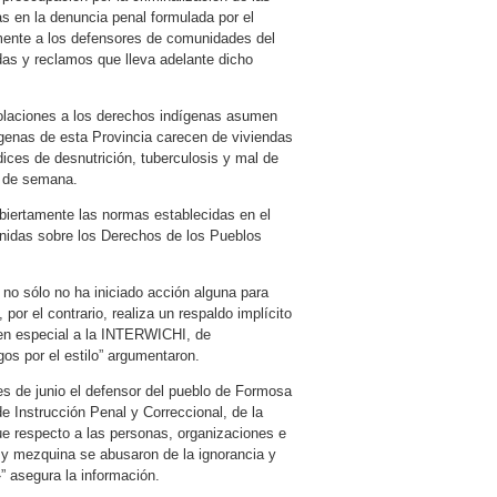
s en la denuncia penal formulada por el
mente a los defensores de comunidades del
as y reclamos que lleva adelante dicho
iolaciones a los derechos indígenas asumen
genas de esta Provincia carecen de viviendas
dices de desnutrición, tuberculosis y mal de
n de semana.
iertamente las normas establecidas en el
Unidas sobre los Derechos de los Pueblos
 no sólo no ha iniciado acción alguna para
 por el contrario, realiza un respaldo implícito
 en especial a la INTERWICHI, de
gos por el estilo” argumentaron.
 de junio el defensor del pueblo de Formosa
e Instrucción Penal y Correccional, de la
ue respecto a las personas, organizaciones e
a y mezquina se abusaron de la ignorancia y
 asegura la información.