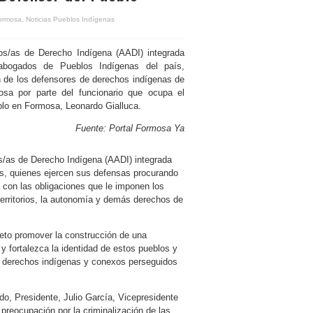
Formosa
,
Noticias Pueblos Indígenas
s/as de Derecho Indígena (AADI) integrada
abogados de Pueblos Indígenas del país,
n de los defensores de derechos indígenas de
a por parte del funcionario que ocupa el
blo en Formosa, Leonardo Gialluca.
Fuente: Portal Formosa Ya
/as de Derecho Indígena (AADI) integrada
ís, quienes ejercen sus defensas procurando
a con las obligaciones que le imponen los
territorios, la autonomía y demás derechos de
jeto promover la construcción de una
e y fortalezca la identidad de estos pueblos y
os derechos indígenas y conexos perseguidos
do, Presidente, Julio García, Vicepresidente
reocupación por la criminalización de las