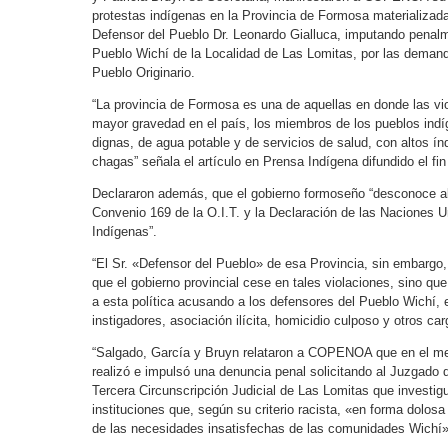
protestas indígenas en la Provincia de Formosa materializada
Defensor del Pueblo Dr. Leonardo Gialluca, imputando penal
Pueblo Wichí de la Localidad de Las Lomitas, por las demand
Pueblo Originario.
“La provincia de Formosa es una de aquellas en donde las v
mayor gravedad en el país, los miembros de los pueblos indí
dignas, de agua potable y de servicios de salud, con altos ín
chagas” señala el artículo en Prensa Indígena difundido el fi
Declararon además, que el gobierno formoseño “desconoce ab
Convenio 169 de la O.I.T. y la Declaración de las Naciones 
Indígenas”.
“El Sr. «Defensor del Pueblo» de esa Provincia, sin embargo,
que el gobierno provincial cese en tales violaciones, sino que,
a esta política acusando a los defensores del Pueblo Wichí,
instigadores, asociación ilícita, homicidio culposo y otros car
“Salgado, García y Bruyn relataron a COPENOA que en el mes
realizó e impulsó una denuncia penal solicitando al Juzgado d
Tercera Circunscripción Judicial de Las Lomitas que investig
instituciones que, según su criterio racista, «en forma dolos
de las necesidades insatisfechas de las comunidades Wichí»”