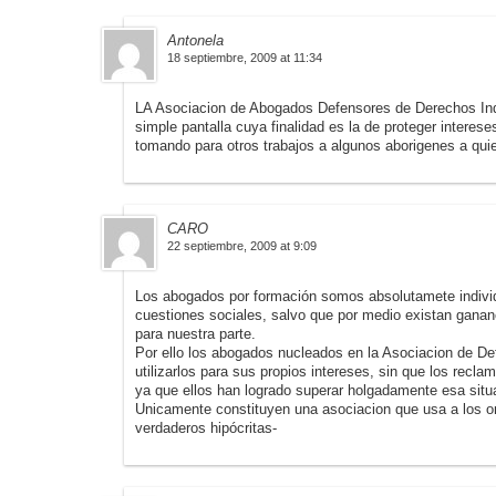
Antonela
18 septiembre, 2009 at 11:34
LA Asociacion de Abogados Defensores de Derechos Ind
simple pantalla cuya finalidad es la de proteger interes
tomando para otros trabajos a algunos aborigenes a qu
CARO
22 septiembre, 2009 at 9:09
Los abogados por formación somos absolutamete individ
cuestiones sociales, salvo que por medio existan gananc
para nuestra parte.
Por ello los abogados nucleados en la Asociacion de De
utilizarlos para sus propios intereses, sin que los recla
ya que ellos han logrado superar holgadamente esa situ
Unicamente constituyen una asociacion que usa a los ori
verdaderos hipócritas-