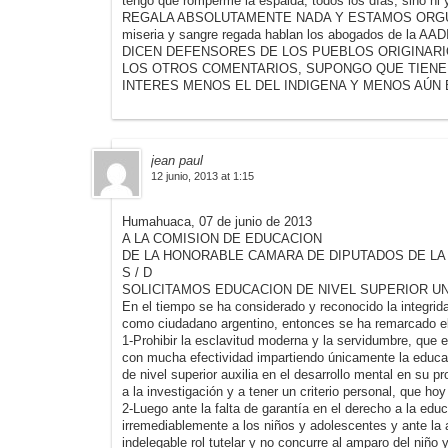
tengo que romperme la espalda, todos los días, sino ni
REGALA ABSOLUTAMENTE NADA Y ESTAMOS ORGUL
miseria y sangre regada hablan los abogados de l
DICEN DEFENSORES DE LOS PUEBLOS ORIGINARI
LOS OTROS COMENTARIOS, SUPONGO QUE TIENE
INTERES MENOS EL DEL INDIGENA Y MENOS AÚN 
jean paul
12 junio, 2013 at 1:15
Humahuaca, 07 de junio de 2013
A LA COMISION DE EDUCACION
DE LA HONORABLE CAMARA DE DIPUTADOS DE LA
S / D
SOLICITAMOS EDUCACION DE NIVEL SUPERIOR UN
En el tiempo se ha considerado y reconocido la integrida
como ciudadano argentino, entonces se ha remarcado el
1-Prohibir la esclavitud moderna y la servidumbre, que e
con mucha efectividad impartiendo únicamente la educa
de nivel superior auxilia en el desarrollo mental en su p
a la investigación y a tener un criterio personal, que hoy
2-Luego ante la falta de garantía en el derecho a la edu
irremediablemente a los niños y adolescentes y ante l
indelegable rol tutelar y no concurre al amparo del niño