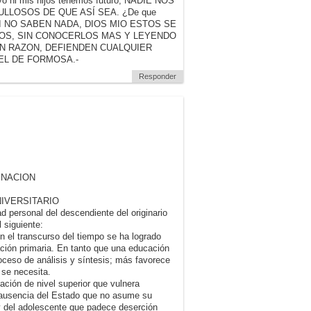
 yo ni mis hijos tenemos futuro, NADIE NOS
LOSOS DE QUE ASÍ SEA. ¿De que
a AADI NO SABEN NADA, DIOS MIO ESTOS SE
OS, SIN CONOCERLOS MAS Y LEYENDO
N RAZON, DEFIENDEN CUALQUIER
EL DE FORMOSA.-
Responder
 NACION
IVERSITARIO
d personal del descendiente del originario
 siguiente:
n el transcurso del tiempo se ha logrado
ción primaria. En tanto que una educación
roceso de análisis y síntesis; más favorece
 se necesita.
cación de nivel superior que vulnera
a ausencia del Estado que no asume su
 y del adolescente que padece deserción