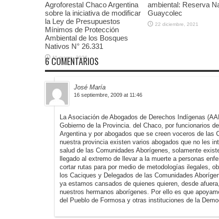
Agroforestal Chaco Argentina
ambiental: Reserva Na
sobre la iniciativa de modificar
Guaycolec
la Ley de Presupuestos
22 diciembre, 2021
Mínimos de Protección
Ambiental de los Bosques
Nativos N° 26.331
11 marzo, 2026
6 COMENTARIOS
José María
16 septiembre, 2009 at 11:46
La Asociación de Abogados de Derechos Indígenas (AADI)
Gobierno de la Provincia. del Chaco, por funcionarios d
Argentina y por abogados que se creen voceros de la
nuestra provincia existen varios abogados que no les in
salud de las Comunidades Aborígenes, solamente existe
llegado al extremo de llevar a la muerte a personas enf
cortar rutas para por medio de metodologías ilegales, o
los Caciques y Delegados de las Comunidades Aborígen
ya estamos cansados de quienes quieren, desde afuera
nuestros hermanos aborígenes. Por ello es que apoyamo
del Pueblo de Formosa y otras instituciones de la Demo