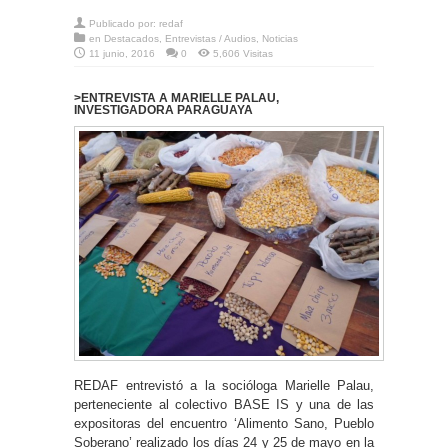
Publicado por:
redaf
en
Destacados
,
Entrevistas / Audios
,
Noticias
11 junio, 2016
0
5,606 Visitas
>ENTREVISTA A MARIELLE PALAU,
INVESTIGADORA PARAGUAYA
REDAF entrevistó a la socióloga Marielle Palau,
perteneciente al colectivo BASE IS y una de las
expositoras del encuentro ‘Alimento Sano, Pueblo
Soberano’ realizado los días 24 y 25 de mayo en la