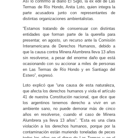
Así lo confirmó al diario El Siglo, la ex edil de Las
Termas de Río Hondo, Anita Loto, quien integra la
parte acusadora junto con representantes de
distintas organizaciones ambientalistas.
“Estamos tratando de consensuar con distintas
entidades que forman parte de la querella para
presentar, en agosto, un recurso ante la Comisión
Interamericana de Derechos Humanos, debido a
que la causa contra Minera Alumbrera lleva 13 años
sin resolverse, a pesar del enorme daño que está
ocasionando con su accionar a miles de personas
en Las Termas de Río Hondo y en Santiago del
Estero”, expresó.
Loto explicó que “una causa de esta naturaleza,
que afecta los derechos humanos y viola el artículo
41 de nuestra Constitución nacional, que dice que
los argentinos tenemos derecho a vivir en un
ambiente sano, no puede demorar más de cinco
años en resolverse, cuando el caso de Minera
Alumbrera ya lleva 13 años”. “Esta es una clara
violación a los derechos humanos, porque por la
contaminación están muriendo toneladas de peces
todos los años en el dique de Las Termas y en el