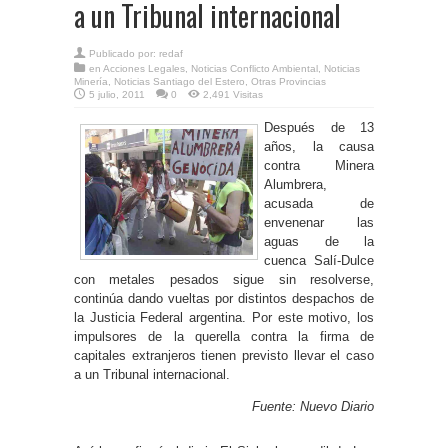
a un Tribunal internacional
Publicado por:
redaf
en
Acciones Legales
,
Noticias Conflicto Ambiental
,
Noticias
Minería
,
Noticias Santiago del Estero
,
Otras Provincias
5 julio, 2011
0
2,491 Visitas
Después de 13
años, la causa
contra Minera
Alumbrera,
acusada de
envenenar las
aguas de la
cuenca Salí-Dulce
con metales pesados sigue sin resolverse,
continúa dando vueltas por distintos despachos de
la Justicia Federal argentina. Por este motivo, los
impulsores de la querella contra la firma de
capitales extranjeros tienen previsto llevar el caso
a un Tribunal internacional.
Fuente: Nuevo Diario