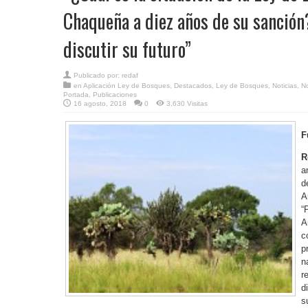
Chaqueña a diez años de su sanción
discutir su futuro”
Publicado por:
redaf
en
Aplicación Ley de Bosques
,
Destacados
,
Ley de Bosques
,
Noticias
,
No
Portada
,
Publicaciones
16 agosto, 2018
0
3,630 Visitas
F
R
a
d
A
“
A
c
p
n
r
d
s