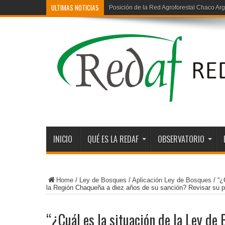
ULTIMAS NOTICIAS
Posición de la Red Agroforestal Chaco Arg
Deforestación ilegal en la región chaqueña
INICIO
QUÉ ES LA REDAF
OBSERVATORIO
Home
/
Ley de Bosques
/
Aplicación Ley de Bosques
/
“¿
la Región Chaqueña a diez años de su sanción? Revisar su pa
“¿Cuál es la situación de la Ley de