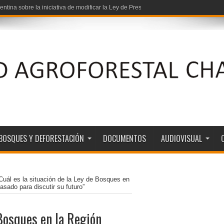
entina sobre la iniciativa de modificar la Ley de Presupuestos Mínimos de Protec
: vínculos entre grandes capitales y los estados provinciales
BOSQUES Y DEFORESTACIÓN
DOCUMENTOS
AUDIOVISUAL
Cuál es la situación de la Ley de Bosques en
sado para discutir su futuro”
 Bosques en la Región