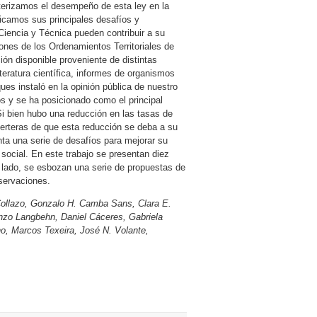
erizamos el desempeño de esta ley en la
icamos sus principales desafíos y
Ciencia y Técnica pueden contribuir a su
iones de los Ordenamientos Territoriales de
ión disponible proveniente de distintas
iteratura científica, informes de organismos
ues instaló en la opinión pública de nuestro
os y se ha posicionado como el principal
 Si bien hubo una reducción en las tasas de
certeras de que esta reducción se deba a su
ta una serie de desafíos para mejorar su
social. En este trabajo se presentan diez
o lado, se esbozan una serie de propuestas de
bservaciones.
Collazo, Gonzalo H. Camba Sans, Clara E.
enzo Langbehn, Daniel Cáceres, Gabriela
o, Marcos Texeira, José N. Volante,