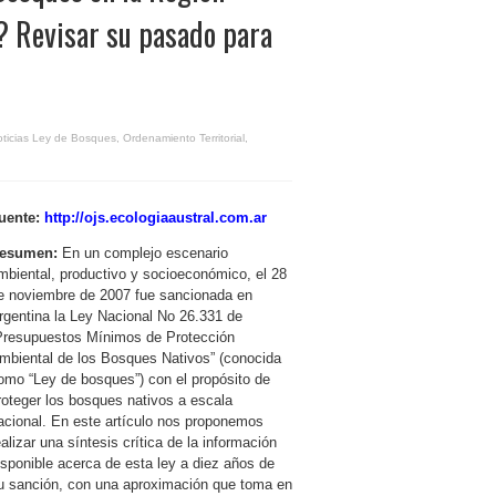
? Revisar su pasado para
ticias Ley de Bosques
,
Ordenamiento Territorial
,
uente:
http://ojs.ecologiaaustral.com.ar
esumen:
En un complejo escenario
mbiental, productivo y socioeconómico, el 28
e noviembre de 2007 fue sancionada en
rgentina la Ley Nacional No 26.331 de
Presupuestos Mínimos de Protección
mbiental de los Bosques Nativos” (conocida
omo “Ley de bosques”) con el propósito de
roteger los bosques nativos a escala
acional. En este artículo nos proponemos
ealizar una síntesis crítica de la información
isponible acerca de esta ley a diez años de
u sanción, con una aproximación que toma en