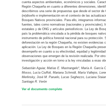
cuenta aspectos ambientales, económicos y sociales. Caract
Región Chaqueña en cuanto a diferentes dimensiones, identif
describimos una serie de propuestas que desde el sector de 
(re)diseño e implementación en el contexto de las actualizac
Bosques Nativos provinciales. Para ello, integramos informac
fuentes, tales como normativas (nacionales y provinciales), l
estatales y de ONG y artículos periodísticos. La Ley de Bosq
país la problemática vinculada a la pérdida de bosques nativ
instrumento de política forestal nacional para su protección.
deforestación en la región Chaqueña, no existen evidencias 
aplicación. La Ley de Bosques en la Región Chaqueña presen
desempeño en cuanto a su efectividad, equidad y legitimidad 
observaciones que emergen de la revisión realizada. Por otr
investigación y acción en torno a la ley vinculadas a esas o
Sebastián Aguiar, Matías E. Mastrangelo*, María A. García 
Mosso, Lucía Ciuffoli, Mariana Schmidt, María Vallejos, Lor
Merlinsky, José M. Paruelo, Lucas Seghezzo, Luciana Staian
Santiago R. Verón
Ver el documento completo