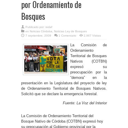
por Ordenamiento de
Bosques
Publicado por:
redaf
en
Noticias Córdoba
,
Noticias Ley de Bosques
7 septiembre, 2009
1 Comentario
2,967 Visitas
La Comisión de
Ordenamiento
Territorial de Bosques
Nativos (COTBN)
expresó su
preocupación por la
“demora” en la
presentación en la Legislatura del proyecto de ley
de Ordenamiento Territorial de Bosques Nativos.
Solicitó que se declare la emergencia forestal.
Fuente: La Voz del Interior
La Comisión de Ordenamiento Territorial del
Bosque Nativo de Córdoba (COTBN) expresó hoy
su preocupación al Gobierno provincial por la