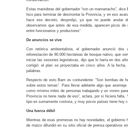
Estas maniobras del gobernador “son un mamarracho”, dice Bar
hizo para terminar de desmontar la Provincia, y en eso avan
hace ese decreto, desprolijo, ya que no puede anular 
observamos que antes de esa medida, aparecen picos de 
entre funcionarios y productores”.
De anuncios se vive
Con retórica ambientalista, el gobernador anunció do
reforestación de 80.000 hectáreas de bosque nativo, que serí
iniciar las sesiones legislativas, dijo que lo haría en dos añ
corrigió: el plan se proyectaba en cinco años. A la fecha
palabras.
Respecto de esto Barri es contundente: “Son bombas de h
sobre estos temas”. Para llevar adelante algo que asemeje 
como mínimo miles de personas trabajando y un vivero para 
Provincia no tiene nada de eso”, aclara, por si hiciera falta
tipo es sumamente costosa, y muy pocos países tiene hoy c
Una fuerza débil
Mientras de esas promesas no hay novedades, el gobierno ha
de marzo difundió en su sitio oficial de prensa operativos 