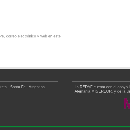
e, correo electrónico y web en este
sta - Santa Fe - Argentina
La REDAF cuenta con el apoyo in
Alemania MISEREOR, y de la Uni