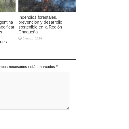
Incendios forestales,
gentina
prevención y desarrollo
modificar
sostenible en la Región
os
Chaqueña
n
5 marzo, 2026
ques
campos necesarios están marcados
*