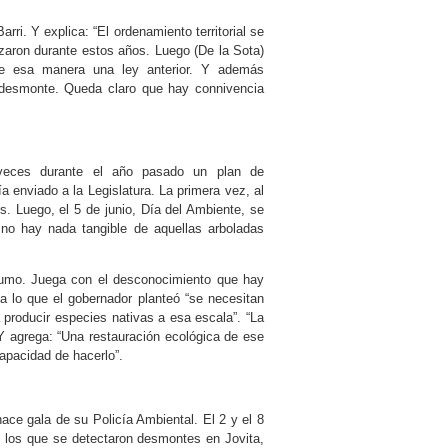
ri. Y explica: “El ordenamiento territorial se
zaron durante estos años. Luego (De la Sota)
de esa manera una ley anterior. Y además
desmonte. Queda claro que hay connivencia
s veces durante el año pasado un plan de
a enviado a la Legislatura. La primera vez, al
os. Luego, el 5 de junio, Día del Ambiente, se
, no hay nada tangible de aquellas arboladas
umo. Juega con el desconocimiento que hay
a lo que el gobernador planteó “se necesitan
producir especies nativas a esa escala”. “La
. Y agrega: “Una restauración ecológica de ese
apacidad de hacerlo”.
ce gala de su Policía Ambiental. El 2 y el 8
en los que se detectaron desmontes en Jovita,