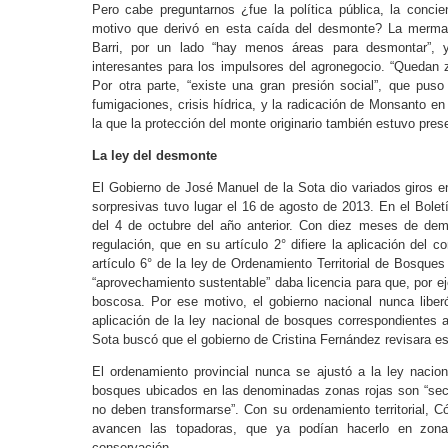
Pero cabe preguntarnos ¿fue la política pública, la conci
motivo que derivó en esta caída del desmonte? La merma
Barri, por un lado “hay menos áreas para desmontar”,
interesantes para los impulsores del agronegocio. “Quedan z
Por otra parte, “existe una gran presión social”, que puso
fumigaciones, crisis hídrica, y la radicación de Monsanto e
la que la protección del monte originario también estuvo pres
La ley del desmonte
El Gobierno de José Manuel de la Sota dio variados giros e
sorpresivas tuvo lugar el 16 de agosto de 2013. En el Boletí
del 4 de octubre del año anterior. Con diez meses de dem
regulación, que en su artículo 2° difiere la aplicación del 
artículo 6° de la ley de Ordenamiento Territorial de Bosqu
“aprovechamiento sustentable” daba licencia para que, por e
boscosa. Por ese motivo, el gobierno nacional nunca liber
aplicación de la ley nacional de bosques correspondientes a
Sota buscó que el gobierno de Cristina Fernández revisara es
El ordenamiento provincial nunca se ajustó a la ley nacion
bosques ubicados en las denominadas zonas rojas son “sec
no deben transformarse”. Con su ordenamiento territorial,
avancen las topadoras, que ya podían hacerlo en zona
conservación.