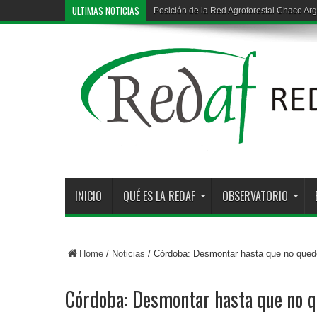
ULTIMAS NOTICIAS
Posición de la Red Agroforestal Chaco Arg
Deforestación ilegal en la región chaqueña
INICIO
QUÉ ES LA REDAF
OBSERVATORIO
Home
/
Noticias
/
Córdoba: Desmontar hasta que no qued
Córdoba: Desmontar hasta que no 