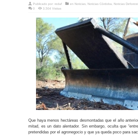
Publicado por:
redaf
en
Noticias
,
Noticias Córdoba
,
Noticias Defores
0
3,504 Visitas
Que haya menos hectáreas desmontadas que el año anterior
mitad, es un dato alentador. Sin embargo, oculta que “entr
pretendidas por el agronegocio y que ya queda poco para saca