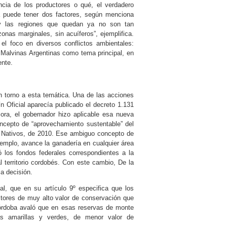
encia de los productores o qué, el verdadero
 puede tener dos factores, según menciona
 y las regiones que quedan ya no son tan
onas marginales, sin acuíferos”, ejemplifica.
 el foco en diversos conflictos ambientales:
n Malvinas Argentinas como tema principal, en
ente.
n torno a esta temática. Una de las acciones
n Oficial aparecía publicado el decreto 1.131
ora, el gobernador hizo aplicable esa nueva
concepto de “aprovechamiento sustentable” del
es Nativos, de 2010. Ese ambiguo concepto de
jemplo, avance la ganadería en cualquier área
ó los fondos federales correspondientes a la
l territorio cordobés. Con este cambio, De la
a decisión.
al, que en su artículo 9º especifica que los
tores de muy alto valor de conservación que
 Córdoba avaló que en esas reservas de monte
s amarillas y verdes, de menor valor de