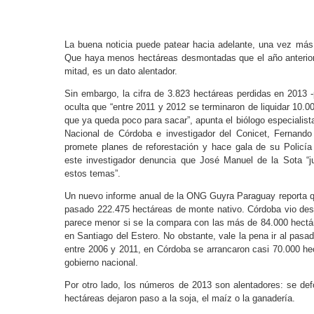
La buena noticia puede patear hacia adelante, una vez más, 
Que haya menos hectáreas desmontadas que el año anterior
mitad, es un dato alentador.
Sin embargo, la cifra de 3.823 hectáreas perdidas en 2013
oculta que “entre 2011 y 2012 se terminaron de liquidar 10.0
que ya queda poco para sacar”, apunta el biólogo especialist
Nacional de Córdoba e investigador del Conicet, Fernando
promete planes de reforestación y hace gala de su Policía
este investigador denuncia que José Manuel de la Sota “
estos temas”.
Un nuevo informe anual de la ONG Guyra Paraguay reporta qu
pasado 222.475 hectáreas de monte nativo. Córdoba vio des
parece menor si se la compara con las más de 84.000 hectá
en Santiago del Estero. No obstante, vale la pena ir al pasa
entre 2006 y 2011, en Córdoba se arrancaron casi 70.000 he
gobierno nacional.
Por otro lado, los números de 2013 son alentadores: se de
hectáreas dejaron paso a la soja, el maíz o la ganadería.