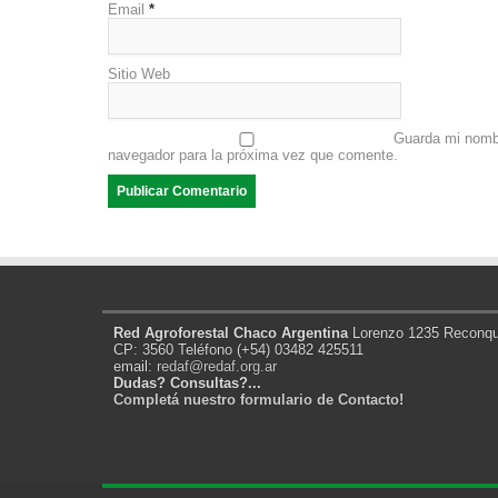
Email
*
Sitio Web
Guarda mi nombr
navegador para la próxima vez que comente.
Red Agroforestal Chaco Argentina
Lorenzo 1235 Reconqui
CP: 3560 Teléfono (+54) 03482 425511
email:
redaf@redaf.org.ar
Dudas? Consultas?...
Completá nuestro formulario de Contacto!