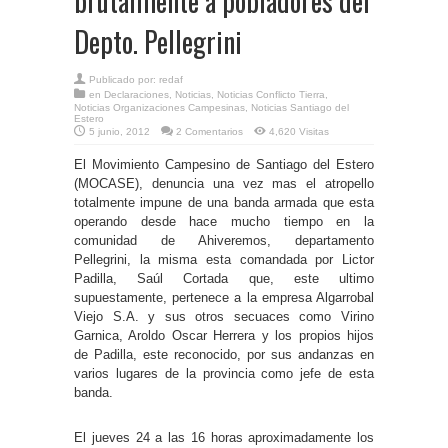
brutalmente a pobladores del
Depto. Pellegrini
Publicado por:
redaf
en
Declaraciones
,
Noticias
,
Noticias Conflicto Tierra
,
Noticias Organizaciones Campesinas
,
Noticias Santiago del
Estero
5 junio, 2012
2 Comentarios
4,620 Visitas
El Movimiento Campesino de Santiago del Estero
(MOCASE), denuncia una vez mas el atropello
totalmente impune de una banda armada que esta
operando desde hace mucho tiempo en la
comunidad de Ahiveremos, departamento
Pellegrini, la misma esta comandada por Lictor
Padilla, Saúl Cortada que, este ultimo
supuestamente, pertenece a la empresa Algarrobal
Viejo S.A. y sus otros secuaces como Virino
Garnica, Aroldo Oscar Herrera y los propios hijos
de Padilla, este reconocido, por sus andanzas en
varios lugares de la provincia como jefe de esta
banda.
El jueves 24 a las 16 horas aproximadamente los